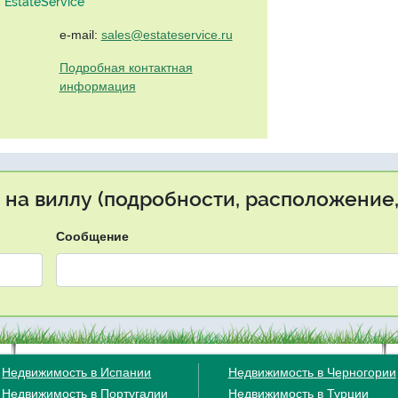
EstateService"
e-mail:
sales@estateservice.ru
Подробная контактная
информация
 на виллу (подробности, расположение,
Сообщение
Недвижимость в Испании
Недвижимость в Черногории
Недвижимость в Португалии
Недвижимость в Турции