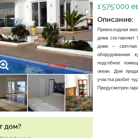
1'575'000 е
Описание:
Превосходная вилл
дома составляет 
доме – светлая 
оборудованная к
подсобное помещ
океан. Дом прод
участка разбит чу
Предусмотрен гар
т дом?