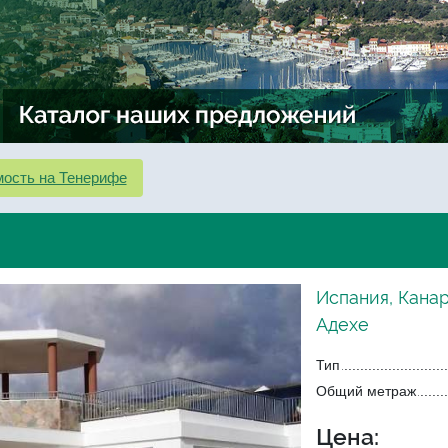
ость на Тенерифе
Испания, Кана
Адехе
Тип
Общий метраж
Цена: