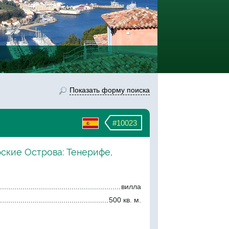
Показать форму поиска
#10023
рские Острова: Тенерифе,
вилла
500 кв. м.