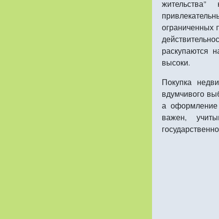
жительства"
привлекательн
ограниченных п
действительн
раскупаются н
высоки.
Покупка недв
вдумчивого выб
а оформление
важен, учиты
государственно