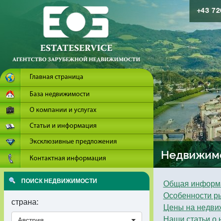
+43 7
Главная страница
База недвижимости
О компании и услугах
Статьи и информация
Эксклюзивные предложения
Недвижимо
Контактная информация
ПОИСК НЕДВИЖИМОСТИ
Общая информ
Особенности р
страна:
Цены на недви
Наши статьи о 
Австрия