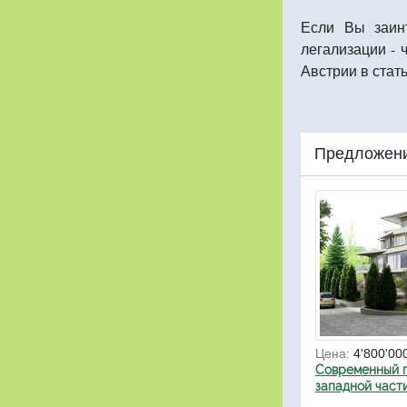
Если Вы заин
легализации - 
Австрии в стат
Предложени
Цена:
4'800'00
Современный п
западной части