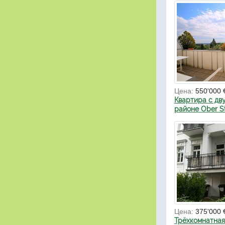
Цена:
550'000 
Квартира с дв
районе Ober St
Цена:
375'000 
Трёхкомнатная