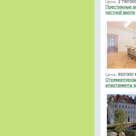
Цена:
1'790'000
Престижные а
частной вилле,
Цена:
850'000 
Отремонтиров
апартаменты в