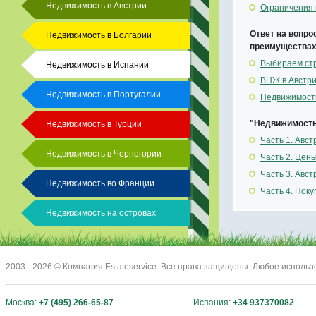
Недвижимость в Австрии
Ограничения 
Ответ на вопро
Недвижимость в Болгарии
преимуществах 
Выбираем стр
Недвижимость в Испании
ВНЖ в Австр
Недвижимость в Португалии
Недвижимость
"Недвижимость 
Недвижимость в Турции
Часть 1. Авс
Недвижимость в Черногории
Часть 2. Цен
Часть 3. Авс
Недвижимость во Франции
Часть 4. Поку
Недвижимость на островах
2003 - 2026 © Компания Estateservice. Все права защищены. Любое исполь
Москва:
+7 (495) 266-65-87
Испания:
+34 937370082