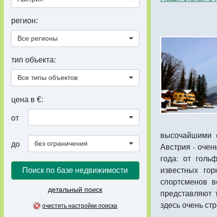
регион:
Все регионы
тип объекта:
Все типы объектов
цена в €:
от
высочайшими с
без ограничения
до
Австрия - очен
года: от гол
известных го
Поиск по базе недвижимости
спортсменов в
детальный поиск
представляют 
здесь очень ст
очистить настройки поиска