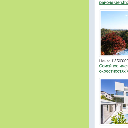
районе Gersth
Цена:
1'350'00
Семейное имен
окрестностях