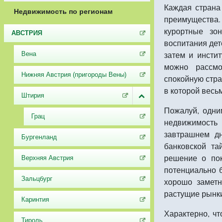
Каждая страна
Недвижимость по регионам
преимущества
курортные зо
АВСТРИЯ
воспитания дет
затем и инсти
Вена
можно рассмо
Нижняя Австрия (пригороды Вены)
спокойную стра
в которой весь
Штирия
Пожалуй, одни
Грац
недвижимост
завтрашнем дн
Бургенланд
банковской та
решение о по
Верхняя Австрия
потенциально 
Зальцбург
хорошо заметн
растущие рынки
Каринтия
Характерно, чт
Тироль