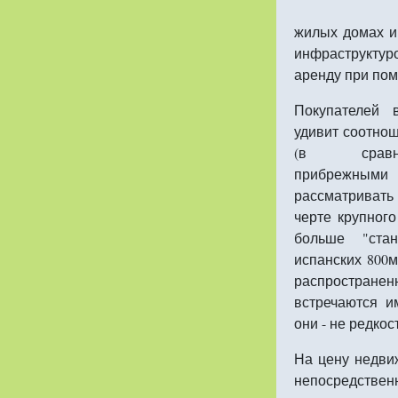
жилых домах и
инфраструктур
аренду при по
Покупателей 
удивит соотнош
(в срав
прибрежными 
рассматривать
черте крупног
больше "стан
испанских 800м
распростран
встречаются и
они - не редкос
На цену недви
непосредствен