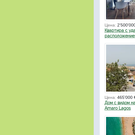
Цена:
2'500'00
Квартира с уд
расположением
Цена:
465'000 
Дом с видом на
Amaro Lagos