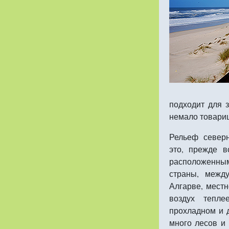
подходит для 
немало товарищ
Рельеф северн
это, прежде в
расположенн
страны, межд
Алгарве, местн
воздух тепл
прохладном и 
много лесов и 