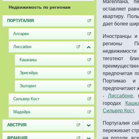
Магеллана, п
Недвижимость по регионам
оставляет рав
квартиру. Пол
ПОРТУГАЛИЯ
дает более шир
Алгарве
Иностранцы и
регионы По
Лиссабон
недвижимост
тяготеют б
Кашкаиш
преимущес
предпочитая п
Эрисейра
Портимао и 
Эшторил
предпочитают ж
-
Лиссабоне
, 
Сильвер Кост
городах
Кашк
Сильвер Кост
.
Мадейра
Португалия сей
АВСТРИЯ
переживает стр
ни попали, вс
ФРАНЦИЯ