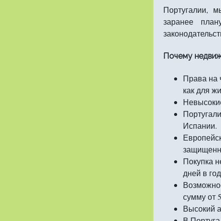
Португалии, 
заранее пла
законодательст
Почему недвиж
Права на 
как для ж
Невысокие
Португали
Испании.
Европейск
защищенно
Покупка н
дней в го
Возможнос
сумму от 
Высокий 
В Португал