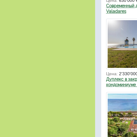
Цена:
630'000 
Современный д
Valadares
Цена:
2'330'00
Дуплекс в зак
кондоминиуме B