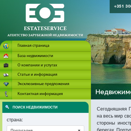
+351 3
Главная страница
База недвижимости
О компании и услугах
Статьи и информация
Эксклюзивные предложения
Недвижимо
Контактная информация
ПОИСК НЕДВИЖИМОСТИ
Сегодняшняя П
на весь мир св
страна:
стороны иност
берегах Порту
Португалия