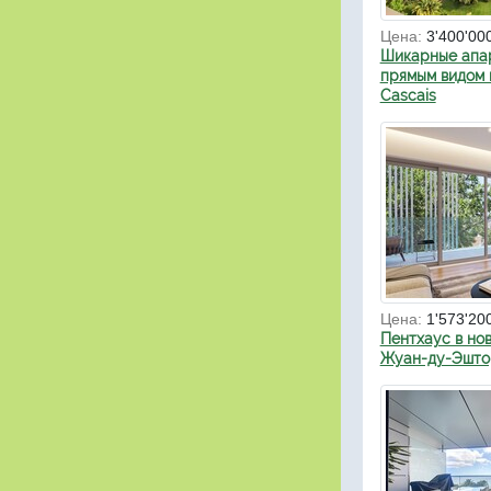
Цена:
3'400'00
Шикарные апа
прямым видом 
Cascais
Цена:
1'573'20
Пентхаус в но
Жуан-ду-Эшто