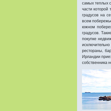
самых теплых с
части которой 
градусов на се
всем побережье
южном побереж
градусов. Таки
покупке недви
исключительн
рестораны, ба
Ирландии приез
собственника н