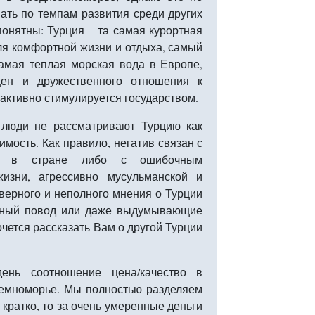
ать по темпам развития среди других
понятны: Турция – та самая курортная
для комфортной жизни и отдыха, самый
амая теплая морская вода в Европе,
цен и дружественного отношения к
активно стимулируется государством.
 люди не рассматривают Турцию как
мость. Как правило, негатив связан с
а в стране либо с ошибочным
изни, агрессивно мусульманской и
ерного и неполного мнения о Турции
нный повод или даже выдумывающие
чется рассказать Вам о другой Турции
ень соотношение цена/качество в
земноморье. Мы полностью разделяем
кратко, то за очень умеренные деньги