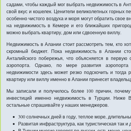
садами, чтобы каждый мог выбрать недвижимость в Ан
свой вкус и кошелек. Ценители великолепных горных п
особенно чистого воздуха и моря могут обратить свое 
на недвижимость в Кемере и его ближайших пригород
можно выбрать квартиру, дом или сдвоенную виллу.
Недвижимость в Алании стоит рассмотреть тем, кто хо
скромный бюджет. Пока недвижимость в Алании сто
Анталийского побережья, что объясняется в первую
аэропорта. Однако, по мере развития аэропорта
недвижимости здесь может резко подскочить и тогда 
квартиру или виллу именно в Алании принесет владель
Мы записали и получилось более 100 причин, почем
инвестиций именно недвижимость в Турции. Ниже В
остальные спрашивайте у наших менеджеров.
300 солнечных дней в году, теплое море, длительн
Развитая инфраструктура, как туристическая так и 
В Турции многие говорят по-русски, есть меню, цен