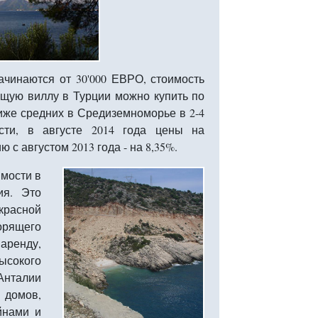
чинаются от 30'000 ЕВРО, стоимость
оящую виллу в Турции можно купить по
ниже средних в Средиземноморье в 2-4
сти, в августе 2014 года цены на
 с августом 2013 года - на 8,35%.
мости в
ия. Это
красной
орящего
аренду,
ысокого
 Анталии
 домов,
йнами и