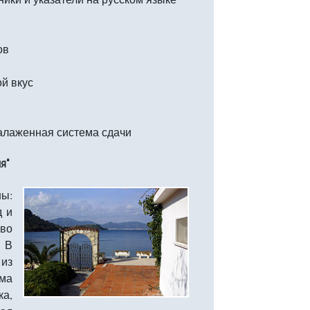
ов
й вкус
алаженная система сдачи
я"
ы:
д и
 во
. В
 из
зма
ка,