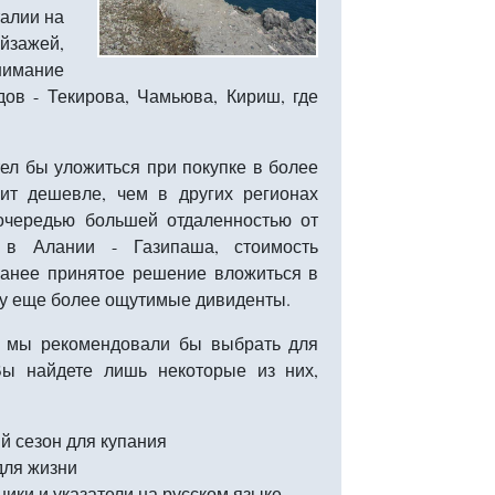
талии на
ейзажей,
внимание
ов - Текирова, Чамьюва, Кириш, где
тел бы уложиться при покупке в более
ит дешевле, чем в других регионах
 очередью большей отдаленностью от
 в Алании - Газипаша, стоимость
ранее принятое решение вложиться в
цу еще более ощутимые дивиденты.
у мы рекомендовали бы выбрать для
ы найдете лишь некоторые из них,
ый сезон для купания
для жизни
ники и указатели на русском языке