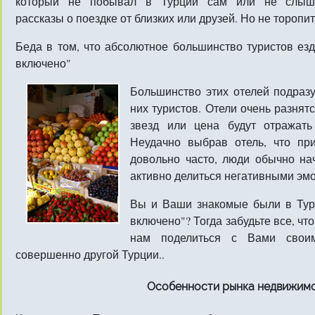
который не побывал в Турции сам или не слыш
рассказы о поездке от близких или друзей. Но не торопи
Беда в том, что абсолютное большинство туристов езд
включено"
Большинство этих отелей подраз
них туристов. Отели очень разнятс
звезд или цена будут отражать
Неудачно выбрав отель, что пр
довольно часто, люди обычно на
активно делиться негативными эм
Вы и Ваши знакомые были в Турц
включено"? Тогда забудьте все, чт
нам поделиться с Вами своим
совершенно другой Турции..
Особенности рынка недвижимо