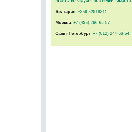
Агентство зарубежной недвижимости "
Болгария
:
+359 52918311
Москва
:
+7 (495) 266-65-87
Санкт-Петербург
:
+7 (812) 244-68-54