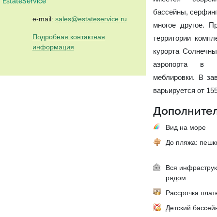
EstateService"
бассейны, серфинг
e-mail:
sales@estateservice.ru
многое другое. П
Подробная контактная
территории компл
информация
курорта Солнечны
аэропорта в Б
меблировки. В за
варьируется от 155
Дополнител
Вид на море
До пляжа: пеш
Вся инфраструк
рядом
Рассрочка плат
Детский бассей