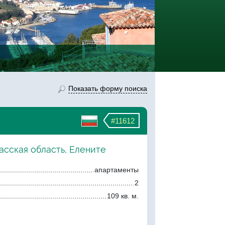
Показать форму поиска
#11612
асская область, Елените
апартаменты
2
109 кв. м.