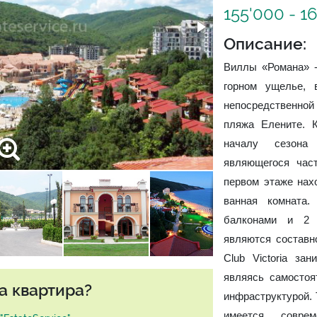
155'000 - 1
Описание:
Виллы «Романа» -
горном ущелье, 
непосредственной
пляжа Елените. 
началу сезона
являющегося час
первом этаже нахо
ванная комната
балконами и 2 
являются составн
Club Victoria з
являясь самостоя
а квартира?
инфраструктурой. 
имеется соврем