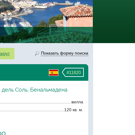
Показать форму поиска
округ
#11820
 дель Соль, Бенальмадена
вилла
120 кв. м.
ро