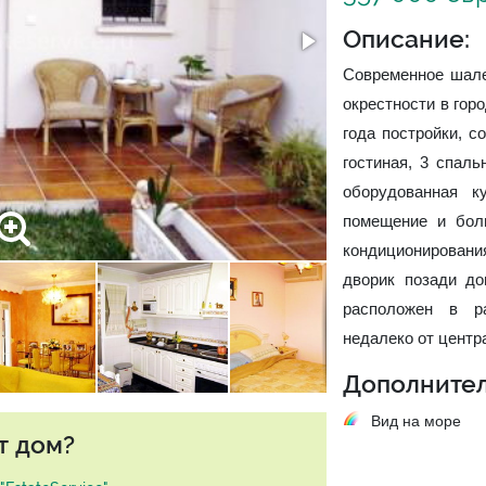
Описание:
Современное шале
окрестности в гор
года постройки, с
гостиная, 3 спал
оборудованная к
помещение и бол
кондиционирован
дворик позади до
расположен в ра
недалеко от центр
Дополнител
Вид на море
т дом?