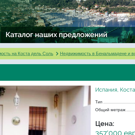
ость на Коста дель Соль
Недвижимость в Бенальмадене и в
Испания, Коста
Тип
Общий метраж
Цена:
357'000 ев