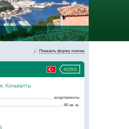
Показать форму поиска
#12911
я, Коньяалты
апартаменты
90 кв. м.
о