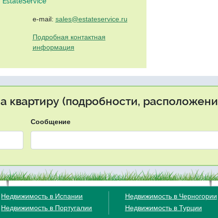
EstateService"
e-mail:
sales@estateservice.ru
Подробная контактная
информация
на квартиру (подробности, расположение
Сообщение
Недвижимость в Испании
Недвижимость в Черногории
Недвижимость в Португалии
Недвижимость в Турции