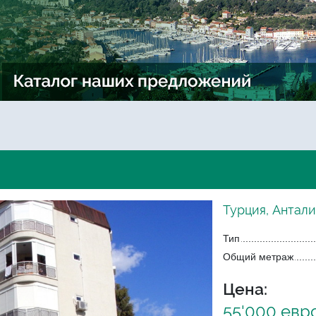
Турция, Антали
Тип
Общий метраж
Цена:
55'000 евр