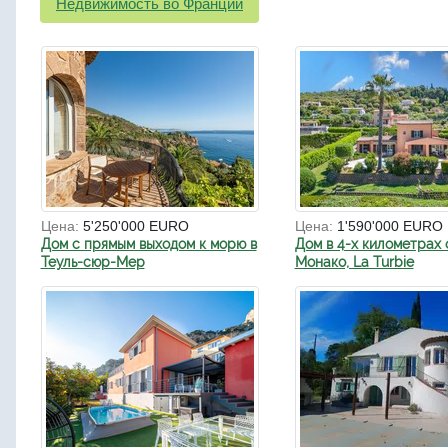
Недвижимость во Франции
Цена:
5'250'000 EURO
Цена:
1'590'000 EURO
Дом с прямым выходом к морю в
Дом в 4-х километрах 
Теуль-сюр-Мер
Монако, La Turbie