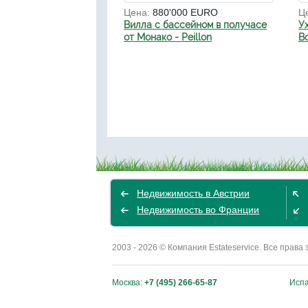
Цена:
880'000 EURO
Ц
Вилла с бассейном в получасе
У
от Монако - Peillon
Bo
Недвижимость в Австрии
Недвижимость во Франции
2003 - 2026 © Компания Estateservice. Все пра
Москва:
+7 (495) 266-65-87
Исп