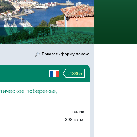
Показать форму поиска
#13865
нтическое побережье,
вилла
398 кв. м.