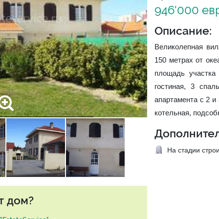
946'000 ев
Описание:
Великолепная вилл
150 метрах от оке
площадь участка
гостиная, 3 спал
апартамента с 2 и
котельная, подсо
Дополнител
На стадии стро
т дом?