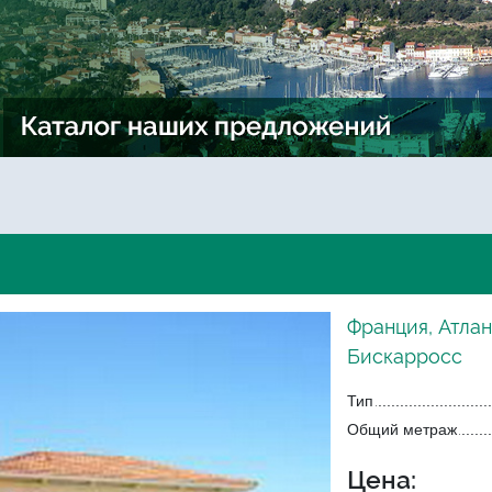
Франция, Атла
Бискарросс
Тип
Общий метраж
Цена: