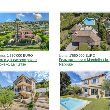
ена:
1'590'000 EURO
Цена:
1'850'000 EURO
ом в 4-х километрах от
Большая вилла в Mandelieu-la-
нако, La Turbie
Napoule