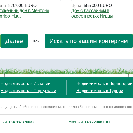
ена:
870'000 EURO
Цена:
585'000 EURO
хоженный дом в Ментоне,
Дом с бассейном в
rrigo-Haut
окрестностях Ниццы
Далее
Искать по вашим критериям
или
Недвижимость в Испании
Недвижимость в Черногории
Недвижимость в Португалии
Недвижимость в Турции
ва защищены. Любое использование материалов без письменного согласования
ания:
+34 937370082
Австрия:
+43 720881101