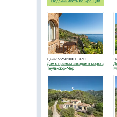
Недвижимость во Франции
Цена:
5'250'000 EURO
Ц
Дом с прямым выходом к морю в
Д
Теуль-сюр-Мер
Мо