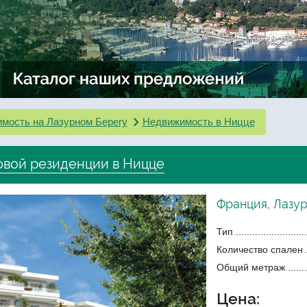
мость на Лазурном Берегу
Недвижимость в Ницце
овой резиденции в Ницце
Франция, Лазу
Тип
Количество спален
Общий метраж
Цена: