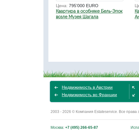
Цена:
795'000 EURO
Ц
Квартира в особняке Бель-Эпок
К
возле Музея Шагала
А
Недвижимость в Австрии
Недвижимость во Франции
2003 - 2026 © Компания Estateservice. Все пра
Москва:
+7 (495) 266-65-87
Исп