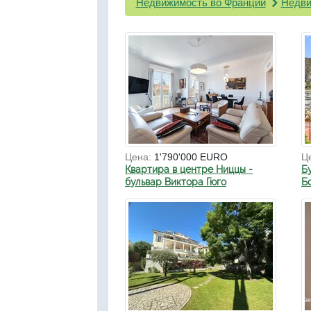
Недвижимость во Франции
Недви
Цена:
1'790'000 EURO
Ц
Квартира в центре Ниццы -
Б
бульвар Виктора Гюго
Б