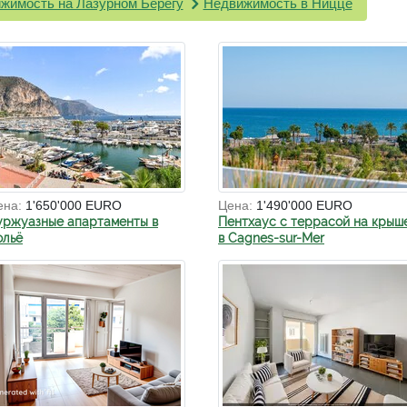
жимость на Лазурном Берегу
Недвижимость в Ницце
ена:
1'650'000 EURO
Цена:
1'490'000 EURO
уржуазные апартаменты в
Пентхаус с террасой на крыш
ольё
в Cagnes-sur-Mer