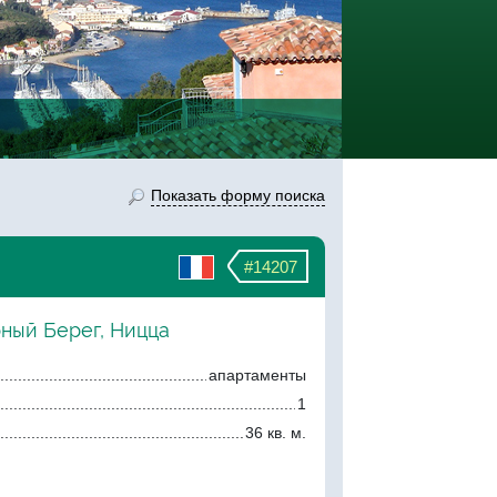
Показать форму поиска
#14207
рный Берег, Ницца
апартаменты
1
36 кв. м.