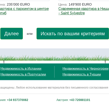
ена:
235'000 EURO
Цена:
149'900 EURO
вартира с паркингом в центре
Современная квартира в Ницц
нтиб
- Saint Sylvestre
Далее
Искать по вашим критериям
или
Недвижимость в Испании
Недвижимость в Черногории
Недвижимость в Португалии
Недвижимость в Турции
ва защищены. Любое использование материалов без письменного согласования
ания:
+34 937370082
Австрия:
+43 720881101