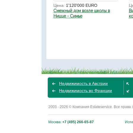
Цена:
1'120'000 EURO
Ц
Смежный дом возле школы в
В
Ницце - Симье
к
Недвижимость в Австрии
Недвижимость во Франции
2003 - 2026 © Компания Estateservice. Все пра
Москва:
+7 (495) 266-65-87
Исп