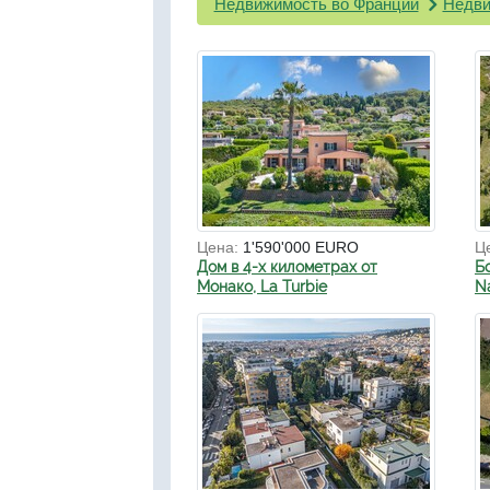
Недвижимость во Франции
Недви
Цена:
1'590'000 EURO
Ц
Дом в 4-х километрах от
Б
Монако, La Turbie
N