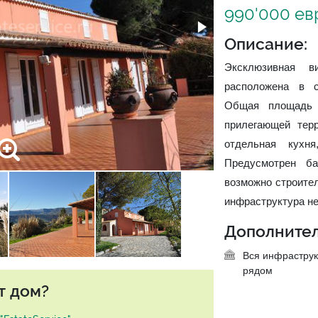
990'000 ев
Описание:
Эксклюзивная в
расположена в с
Общая площадь 
прилегающей терр
отдельная кухн
Предусмотрен ба
возможно строител
инфраструктура не
Дополнител
Вся инфраструк
рядом
т дом?