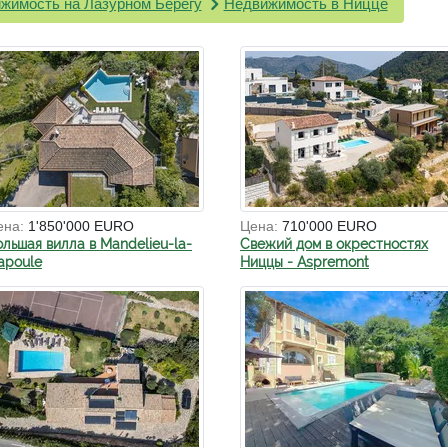
жимость на Лазурном Берегу
Недвижимость в Ницце
ена:
1'850'000 EURO
Цена:
710'000 EURO
ольшая вилла в Mandelieu-la-
Свежий дом в окрестностях
apoule
Ниццы - Aspremont