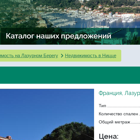
мость на Лазурном Берегу
Недвижимость в Ницце
Франция, Лазур
Тип
Количество спален
Общий метраж
Цена: