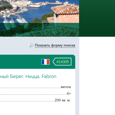
Показать форму поиска
#14305
ный Берег, Ницца, Fabron
вилла
4+
200 кв. м.