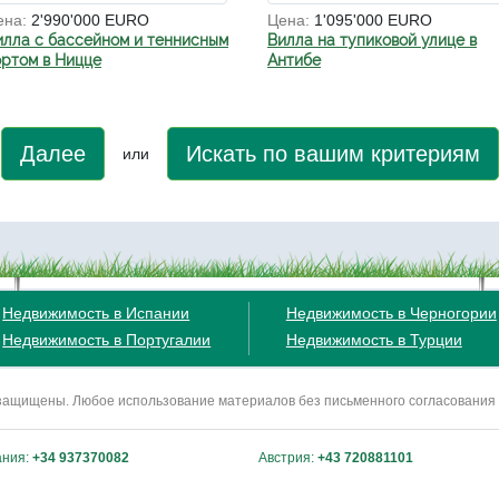
ена:
2'990'000 EURO
Цена:
1'095'000 EURO
илла с бассейном и теннисным
Вилла на тупиковой улице в
ортом в Ницце
Антибе
Далее
Искать по вашим критериям
или
Недвижимость в Испании
Недвижимость в Черногории
Недвижимость в Португалии
Недвижимость в Турции
ва защищены. Любое использование материалов без письменного согласования
ания:
+34 937370082
Австрия:
+43 720881101