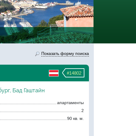
Показать форму поиска
#14802
бург, Бад Гаштайн
апартаменты
2
90 кв. м.