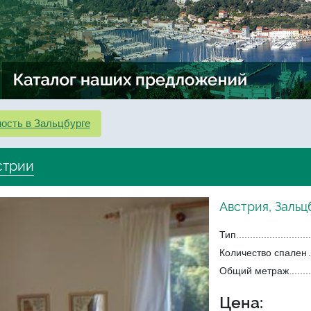
ость в Зальцбурге
стрии
Австрия, Зальц
Тип
Количество спален
Общий метраж
Цена: