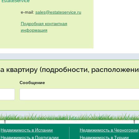
EstateService"
e-mail:
sales@estateservice.ru
Подробная контактная
информация
на квартиру (подробности, расположение
Сообщение
Недвижимость в Испании
Недвижимость в Черногории
Недвижимость в Португалии
Недвижимость в Турции