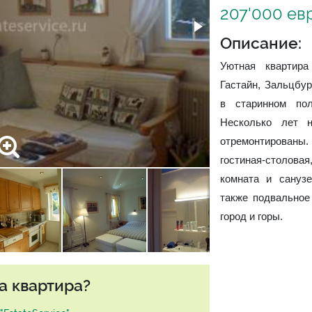
207'000 ев
Описание:
Уютная квартира
Гастайн, Зальцбур
в старинном пол
Несколько лет 
отремонтирован
гостиная-столовая
комната и сануз
также подвальное
город и горы.
а квартира?