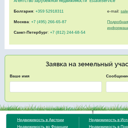
Агентство зарубежной недвижимости "EstateService"
Болгария
:
+359 52918311
e-mail:
sal
Москва
:
+7 (495) 266-65-87
Подробная
информац
Санкт-Петербург
:
+7 (812) 244-68-54
Заявка на земельный уча
Ваше имя
Сообщени
Недвижимость в Австрии
Недвижимость в Ис
Недвижимость во Франции
Недвижимость в Пор