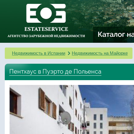
Недвижимость в Испании
Недвижимость на Майорке
Пентхаус в Пуэрто де Польенса