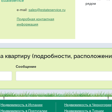
EstateService"
рядом
e-mail:
sales@estateservice.ru
Подробная контактная
информация
на квартиру (подробности, расположение
Сообщение
Недвижимость в Испании
Недвижимость в Черногории
Недвижимость в Португалии
Недвижимость в Турции