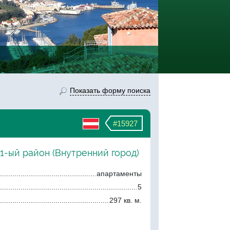
Показать форму поиска
#15927
 1-ый район (Внутренний город)
апартаменты
5
297 кв. м.