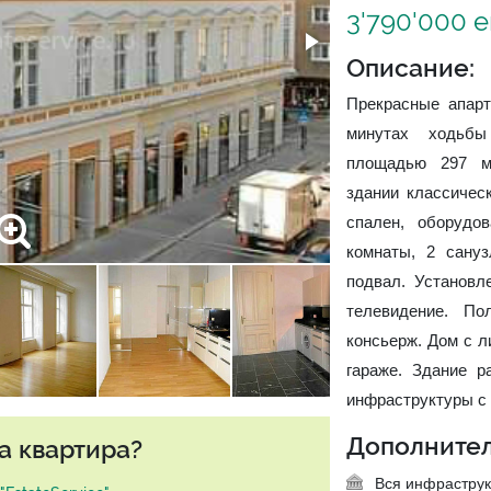
3'790'000 
Описание:
Прекрасные апарт
минутах ходьбы
площадью 297 м2
здании классическ
спален, оборудо
комнаты, 2 сану
подвал. Установл
телевидение. П
консьерж. Дом с л
гараже. Здание р
инфраструктуры с
Дополнител
а квартира?
Вся инфраструк