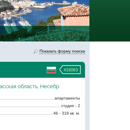
Показать форму поиска
#16063
асская область, Несебр
апартаменты
студия - 2
46 - 318 кв. м.