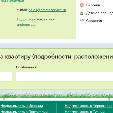
EstateService"
Бассейн
e-mail:
sales@estateservice.ru
Детская площа
Подробная контактная
Спортзал
информация
на квартиру (подробности, расположение
Сообщение
Недвижимость в Испании
Недвижимость в Черногории
Недвижимость в Португалии
Недвижимость в Турции