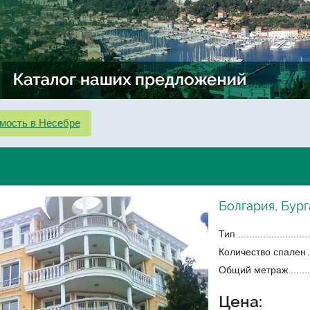
мость в Несебре
Болгария, Бург
Тип
Количество спален
Общий метраж
Цена: