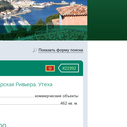
Показать форму поиска
#21992
рская Ривьера, Утеха
коммерческие объекты
462 кв. м.
ро