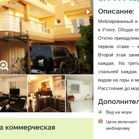
Описание:
Меблированный и 
в Утехе. Общая п
Отелю принадлежи
первом этаже – к
Второй этаж зани
каждая. На трет
спальней каждая
видом на горы и м
Расстояние до мор
Дополнител
Вид на море
Цена включает
та коммерческая
меблировку