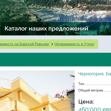
имость на Барской Ривьере
Недвижимость в Утехе
Черногория, Ба
Тип
Общий метраж
Цена:
460'000 ев