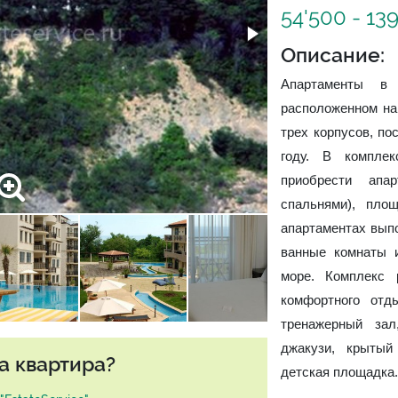
54'500 - 13
Описание:
Апартаменты в 
расположенном на 
трех корпусов, по
году. В комплек
приобрести апа
спальнями), пло
апартаментах вып
ванные комнаты и
море. Комплекс 
комфортного отд
тренажерный зал
джакузи, крытый
а квартира?
детская площадка