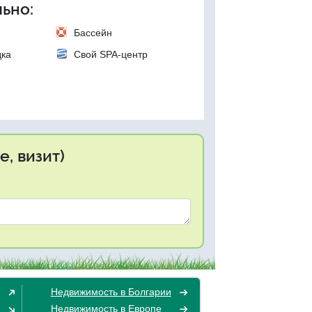
ьно:
Бассейн
дка
Свой SPA-центр
, визит)
Недвижимость в Болгарии
Недвижимость в Европе