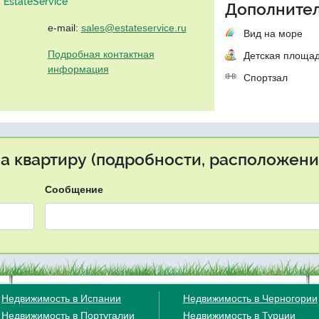
EstateService"
Дополнител
e-mail:
sales@estateservice.ru
Вид на море
Подробная контактная
Детская площа
информация
Спортзал
на квартиру (подробности, расположение
Сообщение
Недвижимость в Испании
Недвижимость в Черногории
Недвижимость в Португалии
Недвижимость в Турции