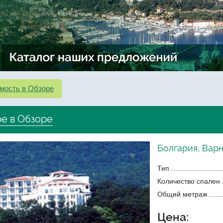
мость в Обзоре
е в Обзоре
Болгария, Варн
Тип
Количество спален
Общий метраж
Цена: