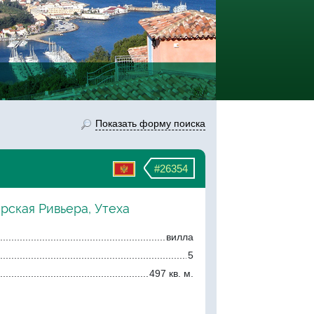
Показать форму поиска
#26354
рская Ривьера, Утеха
вилла
5
497 кв. м.