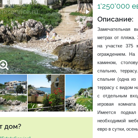
1'250'000 
Описание:
Замечательная в
метрах от пляжа.
на участке 375 
ограждением. На
камином, столов
спальню, террас
спальни (одна из
террасу с видом н
с отдельным вхо
игровая комнат
Имеется подва
необходимой меб
т дом?
евро в сутки, осень