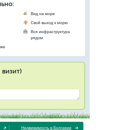
ьно:
Вид на море
Свой выход к морю
Вся инфраструктура
рядом
вке
 визит)
Недвижимость в Болгарии