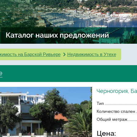
имость на Барской Ривьере
Недвижимость в Утехе
е
Черногория, Ба
Тип
Количество спален
Общий метраж
Цена: