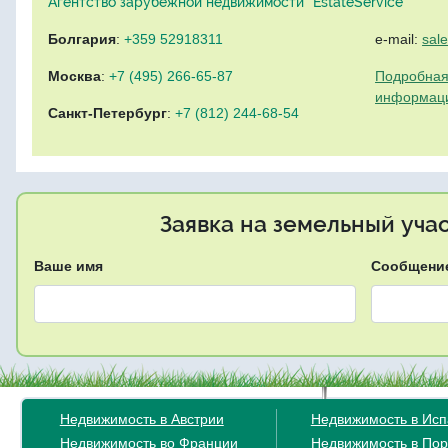
Агентство зарубежной недвижимости "EstateService"
Болгария
:
+359 52918311
e-mail:
sal
Москва
:
+7 (495) 266-65-87
Подробная
информац
Санкт-Петербург
:
+7 (812) 244-68-54
Заявка на земельный уча
Ваше имя
Сообщени
Недвижимость в Австрии
Недвижимость в Ис
Недвижимость во Франции
Недвижимость в Пор