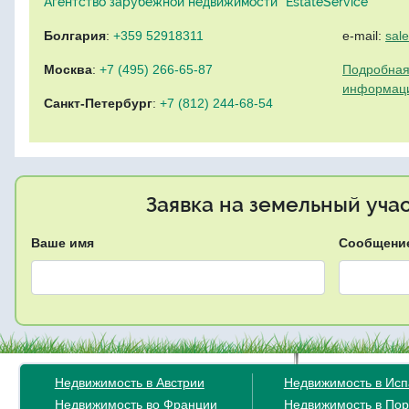
Агентство зарубежной недвижимости "EstateService"
Болгария
:
+359 52918311
e-mail:
sal
Москва
:
+7 (495) 266-65-87
Подробная
информац
Санкт-Петербург
:
+7 (812) 244-68-54
Заявка на земельный уча
Ваше имя
Сообщени
Недвижимость в Австрии
Недвижимость в Ис
Недвижимость во Франции
Недвижимость в Пор