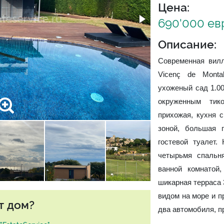
Цена:
690'000 ев
Описание:
Современная вилл
Vicenç de Mont
ухоженый сад 1.00
окруженным тик
прихожая, кухня 
зоной, большая 
гостевой туалет.
четырьмя спальн
ванной комнатой
шикарная терраса 
видом на море и п
т дом?
два автомобиля, п