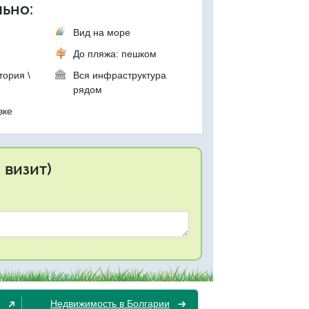
ьно:
Вид на море
До пляжа: пешком
тория \
Вся инфраструктура
рядом
вке
 визит)
Недвижимость в Болгарии