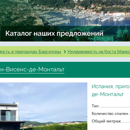
ость в пригородах Барселоны
Недвижимость на Коста Маре
ан-Висенс-де-Монтальт
Испания, приг
де-Монтальт
Тип
Количество спален
Общий метраж