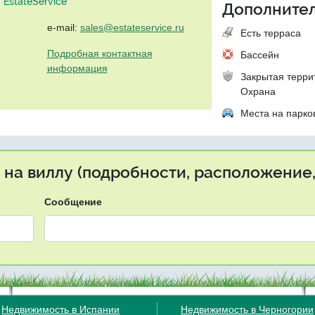
EstateService"
Дополнител
e-mail:
sales@estateservice.ru
Есть терраса
Подробная контактная
Бассейн
информация
Закрытая терри
Охрана
Места на парко
 на виллу (подробности, расположение,
Сообщение
Недвижимость в Испании
Недвижимость в Черногории