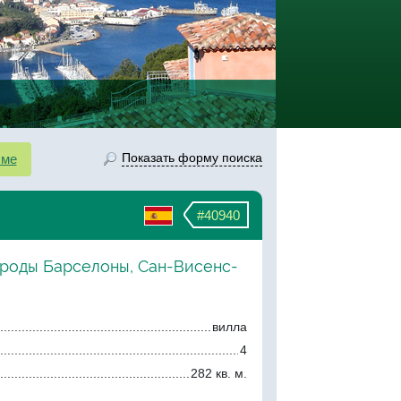
Показать форму поиска
сме
#40940
ороды Барселоны, Сан-Висенс-
вилла
4
282 кв. м.