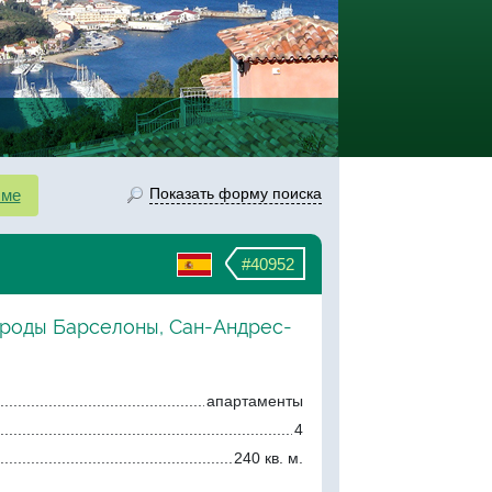
Показать форму поиска
сме
#40952
ороды Барселоны, Сан-Андрес-
апартаменты
4
240 кв. м.