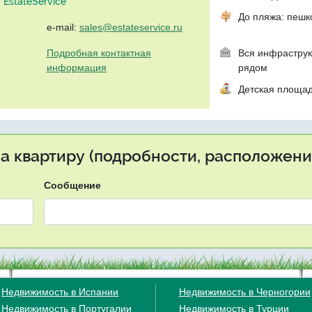
EstateService"
До пляжа: пеш
e-mail:
sales@estateservice.ru
Подробная контактная
Вся инфраструк
информация
рядом
Детская площа
на квартиру (подробности, расположение
Сообщение
Недвижимость в Испании
Недвижимость в Черногории
Недвижимость в Португалии
Недвижимость в Турции