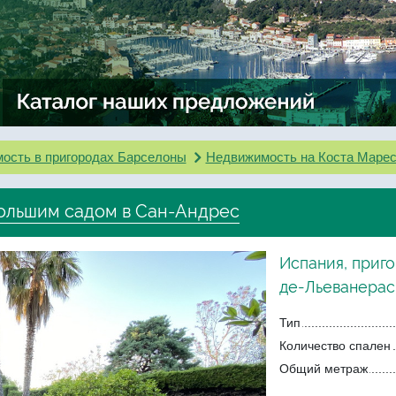
ость в пригородах Барселоны
Недвижимость на Коста Маре
большим садом в Сан-Андрес
Испания, приг
де-Льеванерас
Тип
Количество спален
Общий метраж