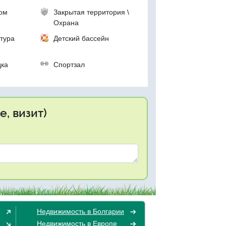
ком
Закрытая территория \
Охрана
тура
Детский бассейн
дка
Спортзал
, визит)
Недвижимость в Болгарии
Недвижимость в Европе