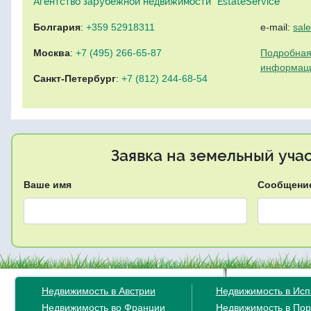
Агентство зарубежной недвижимости "EstateService"
Болгария
:
+359 52918311
e-mail:
sal
Москва
:
+7 (495) 266-65-87
Подробная
информац
Санкт-Петербург
:
+7 (812) 244-68-54
Заявка на земельный уча
Ваше имя
Сообщени
Недвижимость в Австрии
Недвижимость в Ис
Недвижимость во Франции
Недвижимость в Пор