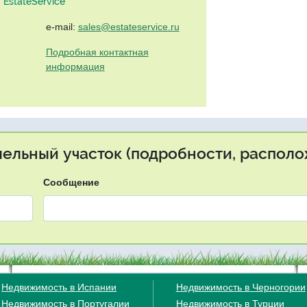
EstateService"
e-mail:
sales@estateservice.ru
Подробная контактная
информация
мельный участок (подробности, располо
Сообщение
Недвижимость в Испании
Недвижимость в Черногории
Недвижимость в Португалии
Недвижимость в Турции