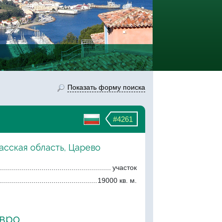
Показать форму поиска
#4261
асская область, Царево
участок
19000 кв. м.
евро