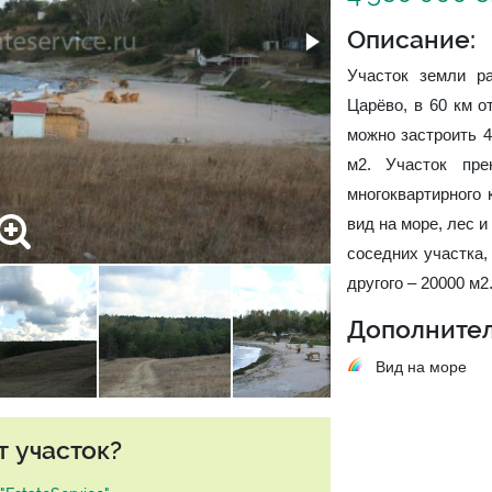
Описание:
Участок земли р
Царёво, в 60 км о
можно застроить 4
м2. Участок пре
многоквартирного
вид на море, лес 
соседних участка,
другого – 20000 м2
Дополнител
Вид на море
т участок?