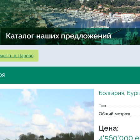
мость в Царево
ря
Болгария, Бург
Тип
Общий метраж
Цена:
4'560'000 