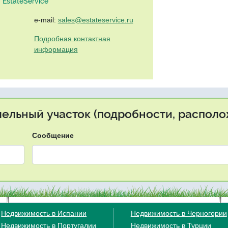
EstateService"
e-mail:
sales@estateservice.ru
Подробная контактная
информация
мельный участок (подробности, располо
Сообщение
Недвижимость в Испании
Недвижимость в Черногории
Недвижимость в Португалии
Недвижимость в Турции