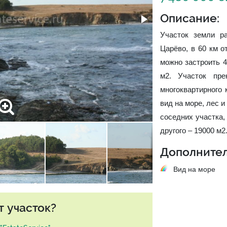
Описание:
Участок земли р
Царёво, в 60 км о
можно застроить 4
м2. Участок пре
многоквартирного
вид на море, лес 
соседних участка,
другого – 19000 м2
Дополнител
Вид на море
т участок?