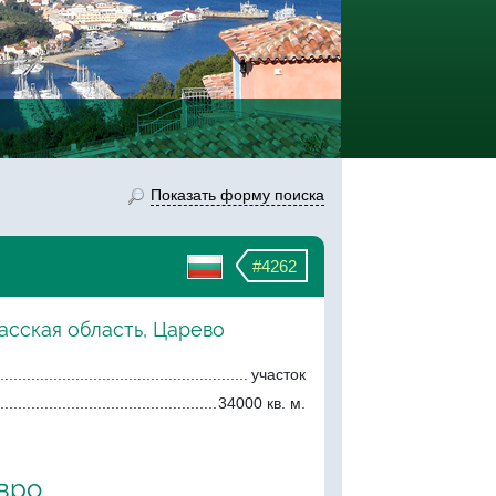
Показать форму поиска
#4262
асская область, Царево
участок
34000 кв. м.
евро