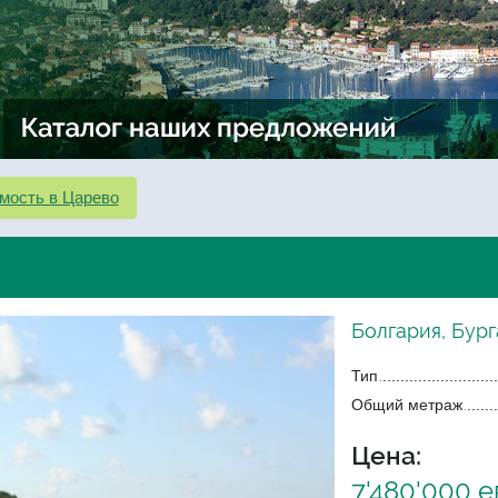
мость в Царево
Болгария, Бург
Тип
Общий метраж
Цена:
7'480'000 