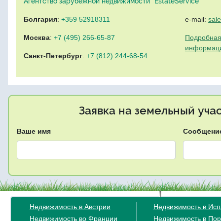
Агентство зарубежной недвижимости "EstateService"
Болгария
:
+359 52918311
e-mail:
sal
Москва
:
+7 (495) 266-65-87
Подробная
информац
Санкт-Петербург
:
+7 (812) 244-68-54
Заявка на земельный уча
Ваше имя
Сообщени
Недвижимость в Австрии
Недвижимость в Ис
Недвижимость во Франции
Недвижимость в Пор