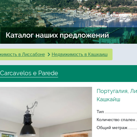
жимость в Лиссабоне
Недвижимость в Кашкаиш
Carcavelos e Parede
Португалия, Л
Кашкайш
Тип
Количество спален
Общий метраж