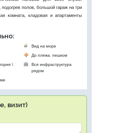
 подогрев полов, большой гараж на три
вая комната, кладовая и апартаменты
ьно:
Вид на море
До пляжа: пешком
тория \
Вся инфраструктура
рядом
вке
, визит)