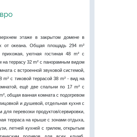
евро
верхнем этаже в закрытом домене в
ах от океана. Общая площадь 294 m²
 прихожая, уютная гостиная 48 m² с
 на террасу 32 m² с панорамным видом
омната с встроенной звуковой системой,
8 m² с тиковой террасой 38 m² - вид на
комнатой, ещё две спальни по 17 m² с
 m², общая ванная комната с подогревом
лицовкой и душевой, отдельная кухня с
 для перевозки продуктов/сервировки,
ная терраса на крыше с зонами отдыха,
зи, летней кухней с грилем, открытым
тическим поливов для всех клумб.