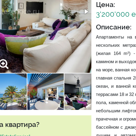
Цена:
3'200'000 
Описание:
Апартаменты на 
нескольких метр
(жилая 164 m²) -
камином и выходом
на море, ванная к
главная спальня 2
океан, и ванной 
террасами 18 и 32
пола, каменной об
небольшим лифтом
прачечная и огром
а квартира?
бассейном с джаку
душем и автома