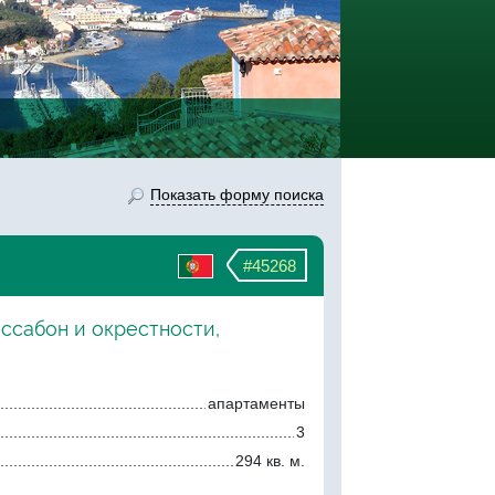
Показать форму поиска
#45268
иссабон и окрестности,
апартаменты
3
294 кв. м.