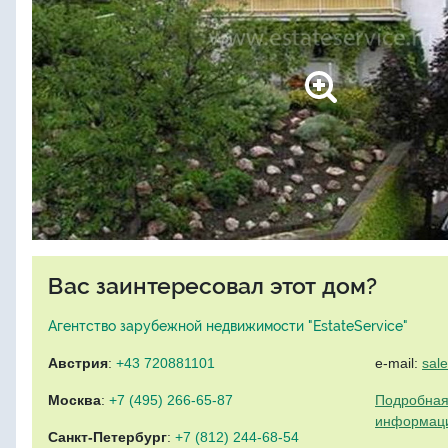
Вас заинтересовал этот дом?
Агентство зарубежной недвижимости "EstateService"
Австрия
:
+43 720881101
e-mail:
sal
Москва
:
+7 (495) 266-65-87
Подробная
информац
Санкт-Петербург
:
+7 (812) 244-68-54