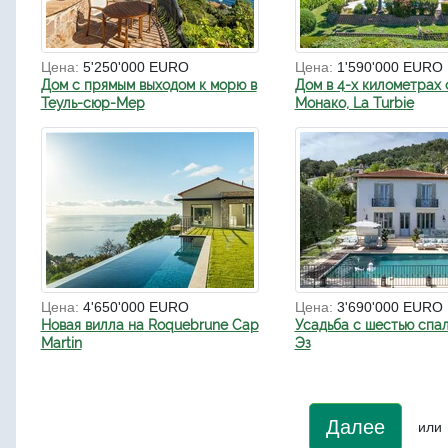
Цена:
5'250'000 EURO
Цена:
1'590'000 EURO
Дом с прямым выходом к морю в
Дом в 4-х километрах 
Теуль-сюр-Мер
Монако, La Turbie
Цена:
4'650'000 EURO
Цена:
3'690'000 EURO
Новая вилла на Roquebrune Cap
Усадьба с шестью спал
Martin
Эз
Далее
или