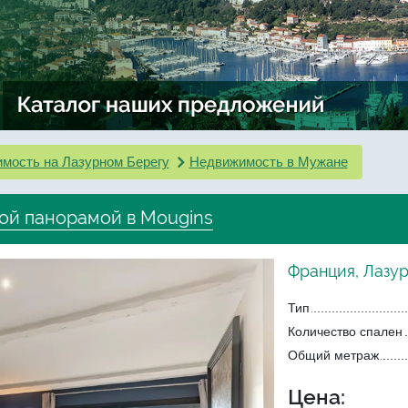
мость на Лазурном Берегу
Недвижимость в Мужане
ой панорамой в Mougins
Франция, Лазу
Тип
Количество спален
Общий метраж
Цена: