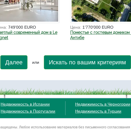
ена:
749'000 EURO
Цена:
1'770'000 EURO
ветлый современный дом в Le
Поместье с гостевым домиком 
gnet
Антибе
Далее
Искать по вашим критериям
или
Недвижимость в Испании
Недвижимость в Черногории
Недвижимость в Португалии
Недвижимость в Турции
ва защищены. Любое использование материалов без письменного согласования