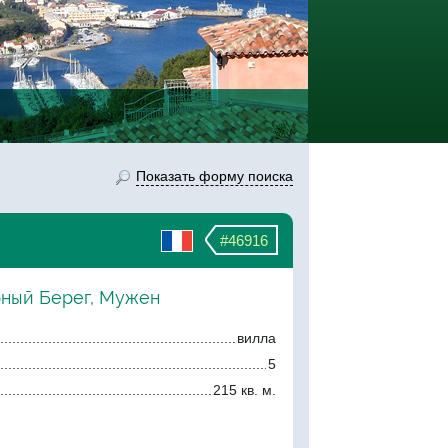
Показать форму поиска
#46916
рный Берег, Мужен
вилла
5
215 кв. м.