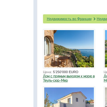
Недвижимость во Франции
Недви
Цена:
5'250'000 EURO
Ц
Дом с прямым выходом к морю в
Д
Теуль-сюр-Мер
Мо