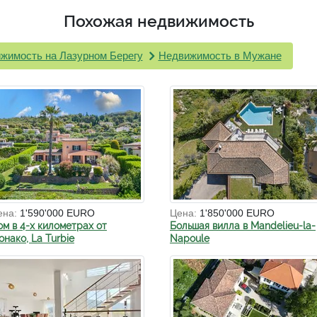
Похожая недвижимость
жимость на Лазурном Берегу
Недвижимость в Мужане
ена:
1'590'000 EURO
Цена:
1'850'000 EURO
ом в 4-х километрах от
Большая вилла в Mandelieu-la-
нако, La Turbie
Napoule