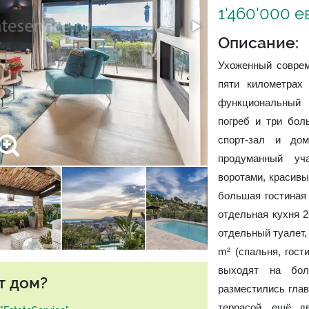
1'460'000 е
Описание:
Ухоженный соврем
пяти километрах
функциональный 
погреб и три бол
спорт-зал и до
продуманный уч
воротами, красивы
большая гостиная
отдельная кухня 2
отдельный туалет,
m² (спальня, гост
выходят на бо
т дом?
разместились глав
террасой, ещё д