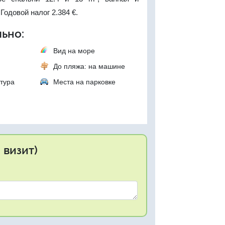
Годовой налог 2.384 €.
ьно:
Вид на море
До пляжа: на машине
тура
Места на парковке
 визит)