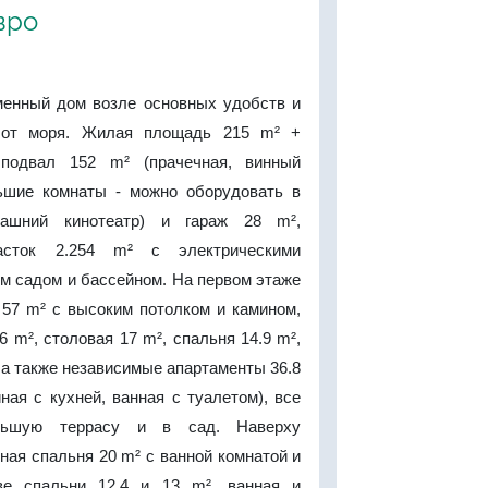
вро
енный дом возле основных удобств и
 от моря. Жилая площадь 215 m² +
подвал 152 m² (прачечная, винный
ьшие комнаты - можно оборудовать в
машний кинотеатр) и гараж 28 m²,
асток 2.254 m² с электрическими
м садом и бассейном. На первом этаже
 57 m² с высоким потолком и камином,
6 m², столовая 17 m², спальня 14.9 m²,
 а также независимые апартаменты 36.8
иная с кухней, ванная с туалетом), все
льшую террасу и в сад. Наверху
ная спальня 20 m² с ванной комнатой и
ве спальни 12.4 и 13 m², ванная и