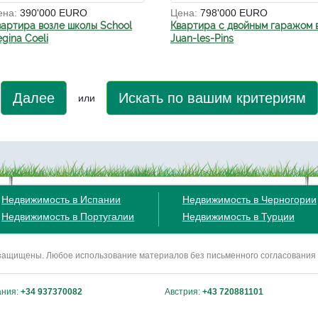
ена:
390'000 EURO
Цена:
798'000 EURO
вартира возле школы School
Квартира с двойным гаражом 
gina Coeli
Juan-les-Pins
Далее
Искать по вашим критериям
или
Недвижимость в Испании
Недвижимость в Черногории
Недвижимость в Португалии
Недвижимость в Турции
ва защищены. Любое использование материалов без письменного согласования
ания:
+34 937370082
Австрия:
+43 720881101