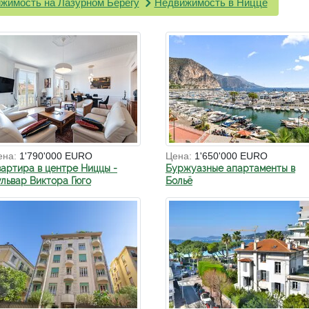
жимость на Лазурном Берегу
Недвижимость в Ницце
ена:
1'790'000 EURO
Цена:
1'650'000 EURO
вартира в центре Ниццы -
Буржуазные апартаменты в
ульвар Виктора Гюго
Больё