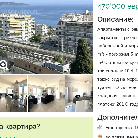
470'000 ев
Описание:
Апартаменты с рем
закрытой резид
набережной и моря
m²) - прихожая 5 m
m² с открытой кухн
три спальни 10.4, 1
также вид на море
туалет. Отличное
кладовая, можно
платежи 201 €, год
Дополнител
а квартира?
Есть терраса: 18
До пляжа: пеш