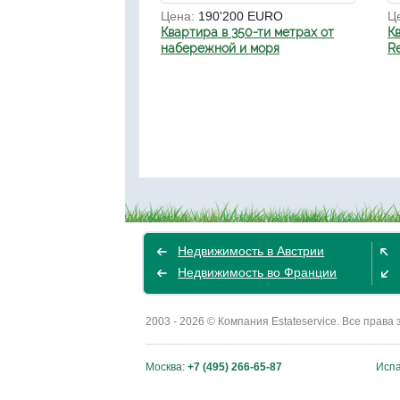
Цена:
190'200 EURO
Ц
Квартира в 350-ти метрах от
К
набережной и моря
Re
Недвижимость в Австрии
Недвижимость во Франции
2003 - 2026 © Компания Estateservice. Все пра
Москва:
+7 (495) 266-65-87
Исп