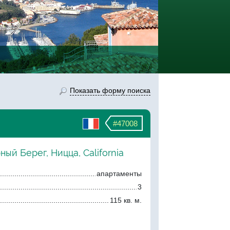
Показать форму поиска
#47008
ный Берег, Ницца, California
апартаменты
3
115 кв. м.