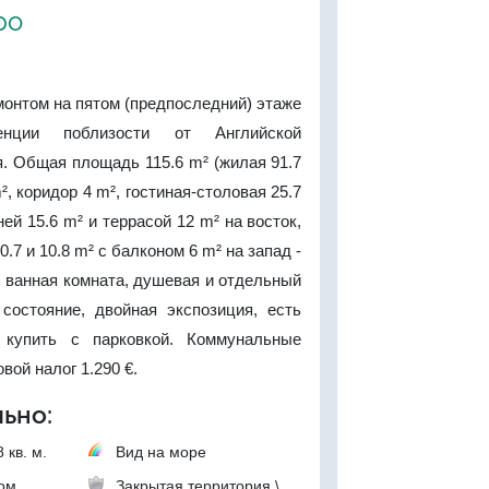
ро
онтом на пятом (предпоследний) этаже
енции поблизости от Английской
. Общая площадь 115.6 m² (жилая 91.7
², коридор 4 m², гостиная-столовая 25.7
ей 15.6 m² и террасой 12 m² на восток,
0.7 и 10.8 m² с балконом 6 m² на запад -
, ванная комната, душевая и отдельный
 состояние, двойная экспозиция, есть
 купить с парковкой. Коммунальные
овой налог 1.290 €.
ьно:
 кв. м.
Вид на море
ком
Закрытая территория \