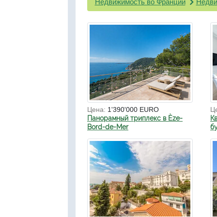
Недвижимость во Франции
Недви
Цена:
1'390'000 EURO
Ц
Панорамный триплекс в Èze-
К
Bord-de-Mer
б