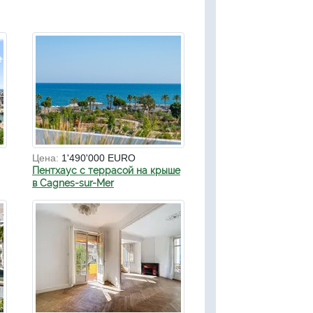
Цена:
1'490'000 EURO
Пентхаус с террасой на крыше
в Cagnes-sur-Mer