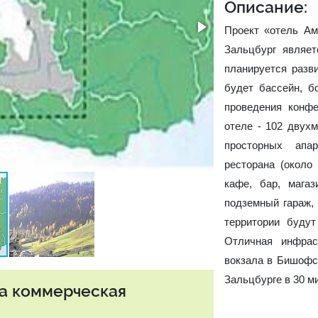
Описание:
Проект «отель Ам
Зальцбург являет
планируется разви
будет бассейн, б
проведения конф
отеле - 102 двухм
просторных апа
ресторана (около 
кафе, бар, мага
подземный гараж,
территории будут
Отличная инфрас
вокзала в Бишофс
Зальцбурге в 30 м
та коммерческая