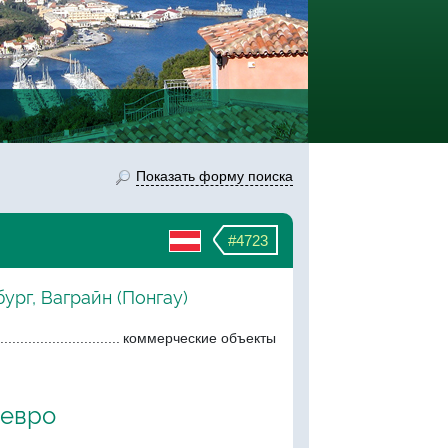
Показать форму поиска
#4723
бург, Ваграйн (Понгау)
коммерческие объекты
 евро