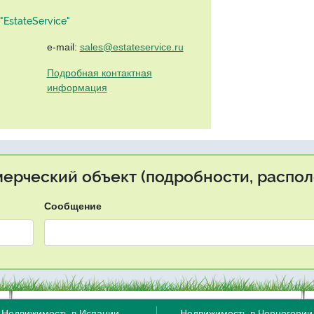
EstateService"
e-mail:
sales@estateservice.ru
Подробная контактная
информация
мерческий объект (подробности, распол
Сообщение
Недвижимость в Испании
Недвижимость в Черногории