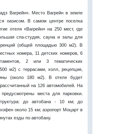
адэ Вагрейн». Место Вагрейн в земле
ся оазисом. В самом центре поселка
тие отеля «Вагрейн» на 250 мест, где
ольшая спа-студия, сауна и залы для
еренций (общей площадью 300 м2). В
естных номера, 11 детских номеров, 6
ртаментов, 2 или 3 тематических
500 м2) с террасами, холл, рецепция,
зины (около 180 м2). В отеле будет
 рассчитанный на 126 автомобилей. На
 предусмотрены места для парковки.
труктура: до автобана - 10 км; до
хофен около 15 км; аэропорт Моцарт в
инутах езды по автобану.