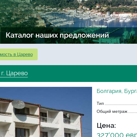
мость в Царево
г. Царево
Болгария, Бург
Тип
Общий метраж
Цена:
327'000 ев