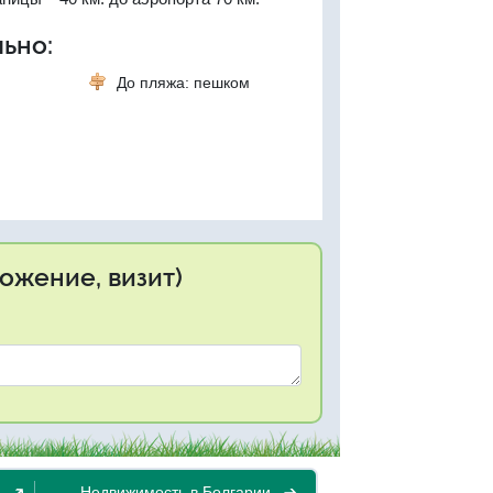
ьно:
До пляжа: пешком
ожение, визит)
Недвижимость в Болгарии