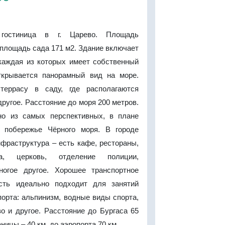
 гостиница в г. Царево. Площадь
 площадь сада 171 м2. Здание включает
 каждая из которых имеет собственный
ткрывается панорамный вид на море.
 террасу в саду, где располагаются
другое. Расстояние до моря 200 метров.
но из самых перспективных, в плане
а побережье Чёрного моря. В городе
фраструктура – есть кафе, рестораны,
а, церковь, отделение полиции,
ногое другое. Хорошее транспортное
сть идеально подходит для занятий
орта: альпинизм, водные виды спорта,
о и другое. Расстояние до Бургаса 65
аницы – 40 км. до аэропорта 70 км.