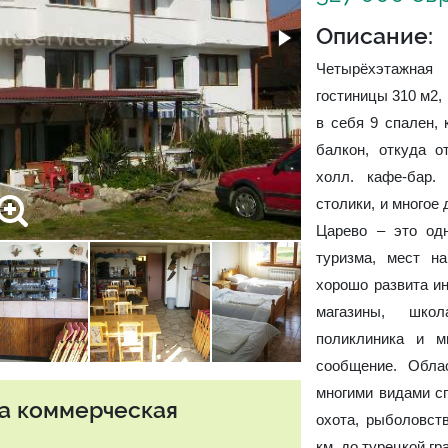
Описание:
Четырёхэтажная
гостиницы 310 м2,
в себя 9 спален,
балкон, откуда о
холл. кафе-бар.
столики, и многое 
Царево – это од
туризма, мест н
хорошо развита ин
магазины, школ
поликлиника и м
сообщение. Обла
многими видами сп
та коммерческая
охота, рыболовств
км. до турецкой гр