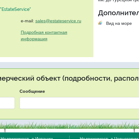
EstateService"
Дополнител
e-mail:
sales@estateservice.ru
Вид на море
Подробная контактная
информация
мерческий объект (подробности, распол
Сообщение
Недвижимость в Испании
Недвижимость в Черногории