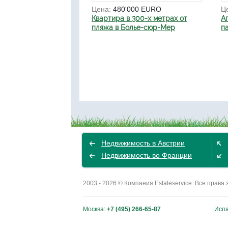
Цена:
480'000 EURO
Ц
Квартира в 300-х метрах от
А
пляжа в Болье-сюр-Мер
па
Недвижимость в Австрии
Недвижимость во Франции
2003 - 2026 © Компания Estateservice. Все пра
Москва:
+7 (495) 266-65-87
Исп