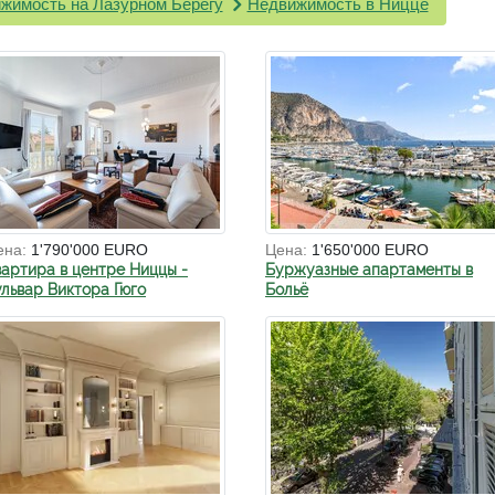
жимость на Лазурном Берегу
Недвижимость в Ницце
ена:
1'790'000 EURO
Цена:
1'650'000 EURO
вартира в центре Ниццы -
Буржуазные апартаменты в
ульвар Виктора Гюго
Больё