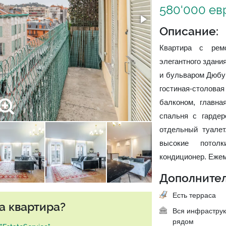
580'000 ев
Описание:
Квартира с рем
элегантного здани
и бульваром Дюбу
гостиная-столов
балконом, главна
спальня с гардер
отдельный туалет
высокие потолк
кондиционер. Ежем
Дополнител
Есть терраса
а квартира?
Вся инфраструк
рядом