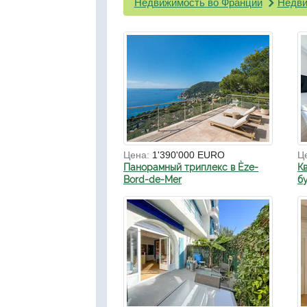
Недвижимость во Франции
Недви
Цена:
1'390'000 EURO
Ц
Панорамный триплекс в Èze-
К
Bord-de-Mer
б