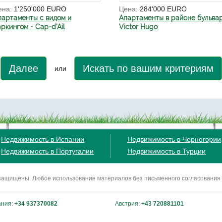
ена:
1'250'000 EURO
Цена:
284'000 EURO
партаменты с видом и
Апартаменты в районе бульва
ркингом - Cap-d'Ail
Victor Hugo
Далее
Искать по вашим критериям
или
Недвижимость в Испании
Недвижимость в Черногории
Недвижимость в Португалии
Недвижимость в Турции
ва защищены. Любое использование материалов без письменного согласования
ания:
+34 937370082
Австрия:
+43 720881101