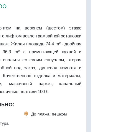
ро
онтом на верхнем (шестом) этаже
я с лифтом возле трамвайной остановки
шаж. Жилая площадь 74.4 m² - двойная
ая 36.3 m² с примыкающей кухней и
я спальня со своим санузлом, вторая
обной под заказ, душевая комната и
. Качественная отделка и материалы,
и, массивный паркет, канальный
есячные платежи 100 €.
ьно:
До пляжа: пешком
тура