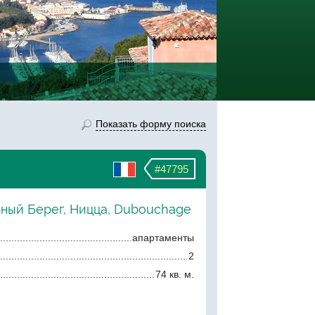
Показать форму поиска
#47795
рный Берег, Ницца, Dubouchage
апартаменты
2
74 кв. м.