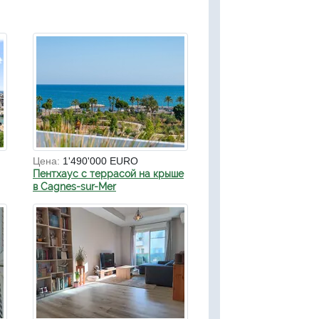
Цена:
1'490'000 EURO
Пентхаус с террасой на крыше
в Cagnes-sur-Mer