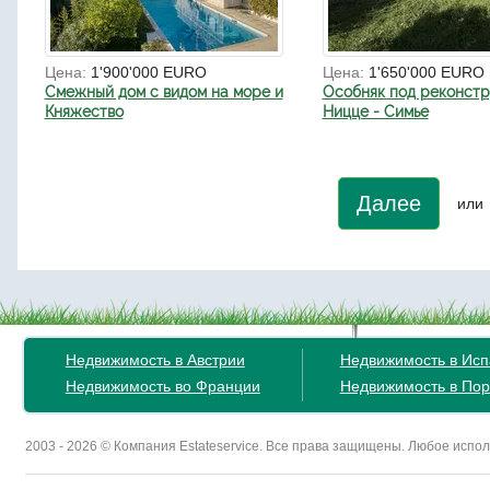
Цена:
1'900'000 EURO
Цена:
1'650'000 EURO
Смежный дом с видом на море и
Особняк под реконстр
Княжество
Ницце - Симье
Далее
или
Недвижимость в Австрии
Недвижимость в Ис
Недвижимость во Франции
Недвижимость в Пор
2003 - 2026 © Компания Estateservice. Все права защищены. Любое исп