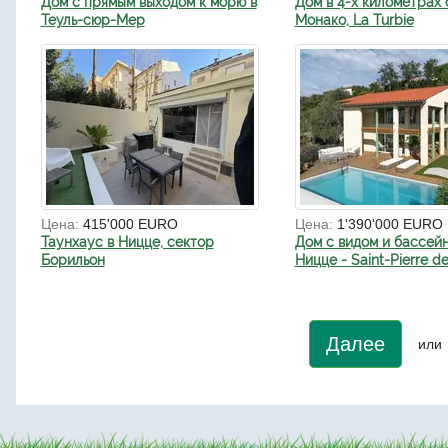
Дом с прямым выходом к морю в
Дом в 4-х километрах 
Теуль-сюр-Мер
Монако, La Turbie
Цена:
415'000 EURO
Цена:
1'390'000 EURO
Таунхаус в Ницце, сектор
Дом с видом и бассей
Борильон
Ницце - Saint-Pierre de
Далее
или