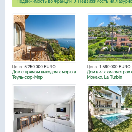
Недвижимость во Франции
Недвижимость на Лазурно
Цена:
5'250'000 EURO
Цена:
1'590'000 EURO
Дом с прямым выходом к морю в
Дом в 4-х километрах 
Теуль-сюр-Мер
Монако, La Turbie