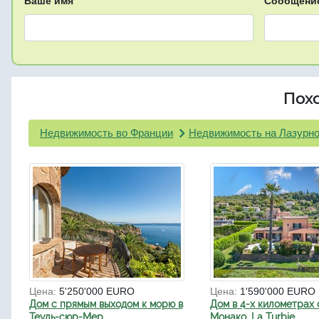
Ваше имя
Сообщени
Пох
Недвижимость во Франции
Недвижимость на Лазурно
Цена:
5'250'000 EURO
Цена:
1'590'000 EURO
Дом с прямым выходом к морю в
Дом в 4-х километрах 
Теуль-сюр-Мер
Монако, La Turbie