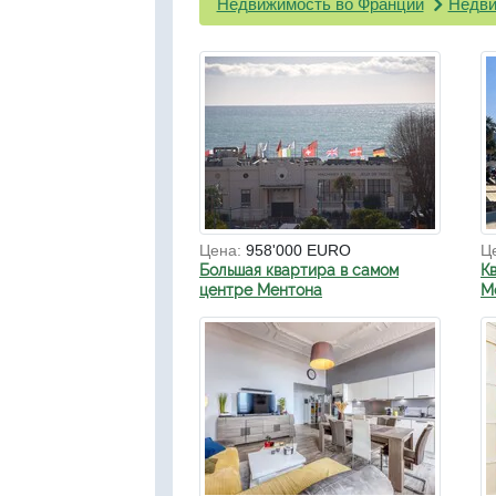
Недвижимость во Франции
Недви
Цена:
958'000 EURO
Ц
Большая квартира в самом
К
центре Ментона
М