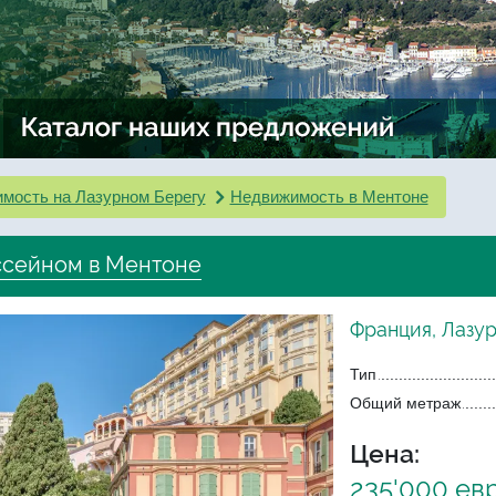
мость на Лазурном Берегу
Недвижимость в Ментоне
ассейном в Ментоне
Франция, Лазу
Тип
Общий метраж
Цена:
235'000 ев