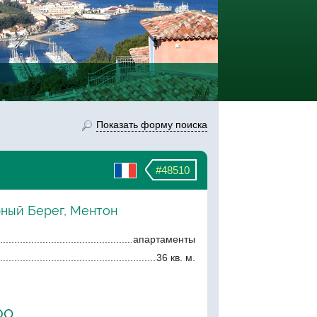
Показать форму поиска
#48510
рный Берег, Ментон
апартаменты
36 кв. м.
ро