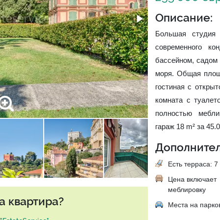
Описание:
Большая студия 
современного ко
бассейном, садом 
моря. Общая площа
гостиная с открыт
комната с туалет
полностью мебли
гараж 18 m² за 45.
Дополнител
Есть терраса: 7 
Цена включает
меблировку
а квартира?
Места на парко