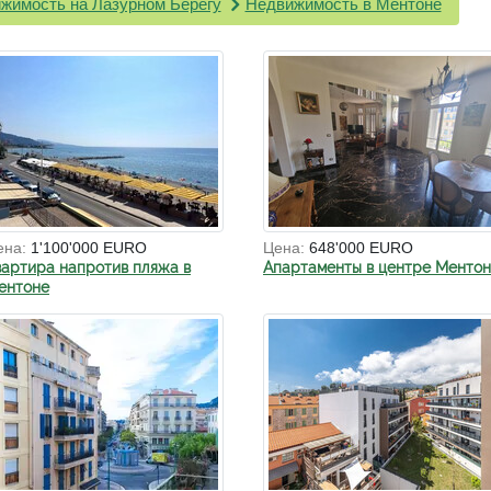
жимость на Лазурном Берегу
Недвижимость в Ментоне
ена:
1'100'000 EURO
Цена:
648'000 EURO
вартира напротив пляжа в
Апартаменты в центре Менто
ентоне