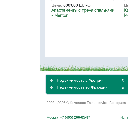
Цена:
600'000 EURO
Ц
Апартаменты с тремя спальнями
К
- Menton
М
Недвижимость в Австрии
Недвижимость во Франции
2003 - 2026 © Компания Estateservice. Все пра
Москва:
+7 (495) 266-65-87
Исп