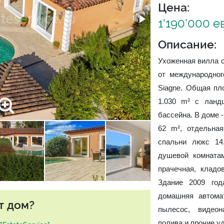
Цена:
1'190'000 е
Описание:
Ухоженная вилла 
от международног
Siagne. Общая пл
1.030 m² с лан
бассейна. В доме -
62 m², отдельная
спальни люкс 14
душевой комнатам
прачечная, кладо
Здание 2009 год
домашняя автома
т дом?
пылесос, видеон
полива и прочие уд