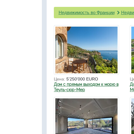
Недвижимость во Франции
Недви
Цена:
5'250'000 EURO
Ц
Дом с прямым выходом к морю в
Д
Теуль-сюр-Мер
Мо