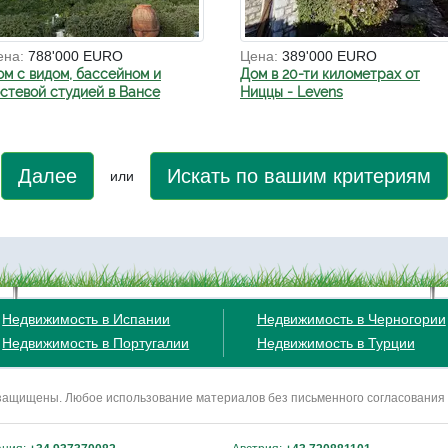
ена:
788'000 EURO
Цена:
389'000 EURO
ом с видом, бассейном и
Дом в 20-ти километрах от
остевой студией в Вансе
Ниццы - Levens
Далее
Искать по вашим критериям
или
Недвижимость в Испании
Недвижимость в Черногории
Недвижимость в Португалии
Недвижимость в Турции
ва защищены. Любое использование материалов без письменного согласования