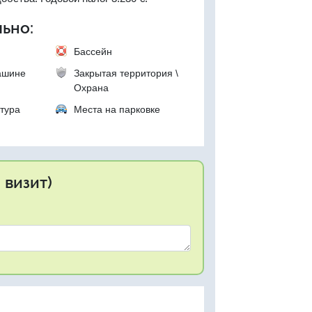
ьно:
Бассейн
ашине
Закрытая территория \
Охрана
тура
Места на парковке
 визит)