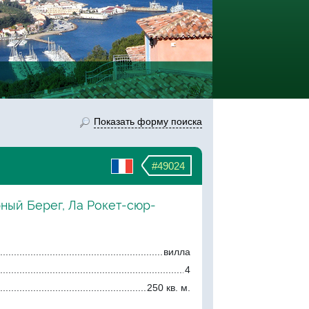
Показать форму поиска
#49024
рный Берег, Ла Рокет-сюр-
вилла
4
250 кв. м.