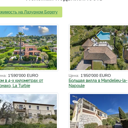
жимость на Лазурном Берегу
ена:
1'590'000 EURO
Цена:
1'850'000 EURO
ом в 4-х километрах от
Большая вилла в Mandelieu-la-
нако, La Turbie
Napoule