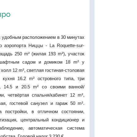
вро
с удобным расположением в 30 минутах
о аэропорта Ниццы - La Roquette-sur-
ощадь 250 m² (жилая 193 m²), участок
дшафтным садом и домиком 18 m² у
 холл 12 m², светлая гостиная-столовая
 кухня 16.2 m² островного типа, три
, 14.5 и 20.5 m² со своими ванной/
и, четвёртая спальня/кабинет 12 m²,
вая, гостевой санузел и гараж 50 m².
а постройки, в отличном состоянии,
тизация, центральный кондиционер и
аблюдение, автоматическая система
обства. Годовой налог 3.230 €.