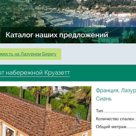
мость на Лазурном Берегу
 от набережной Круазетт
Франция, Лазу
Сиань
Тип
Количество спален
Общий метраж