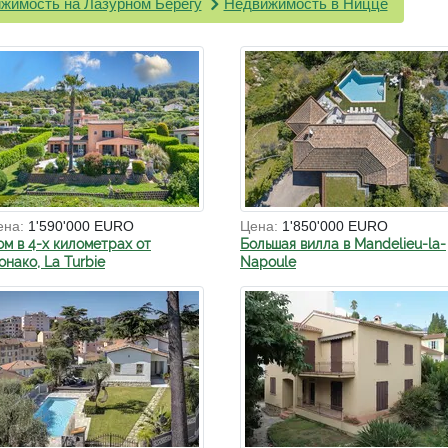
жимость на Лазурном Берегу
Недвижимость в Ницце
ена:
1'590'000 EURO
Цена:
1'850'000 EURO
ом в 4-х километрах от
Большая вилла в Mandelieu-la-
нако, La Turbie
Napoule