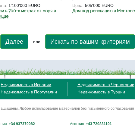
ена:
1'100'000 EURO
Цена:
505'000 EURO
ом в 700-х метрах от моря в
Дом под реновацию в Ментоне
ицце
Далее
Искать по вашим критериям
или
Недвижимость в Испании
Недвижимость в Черногории
Недвижимость в Португалии
Недвижимость в Турции
ва защищены. Любое использование материалов без письменного согласования
ания:
+34 937370082
Австрия:
+43 720881101