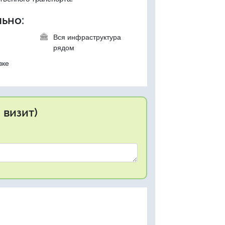
ьно:
Вся инфраструктура
рядом
вке
 визит)