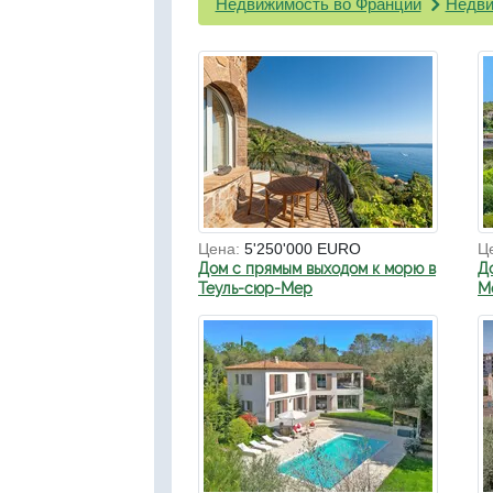
Недвижимость во Франции
Недви
Цена:
5'250'000 EURO
Ц
Дом с прямым выходом к морю в
Д
Теуль-сюр-Мер
Мо