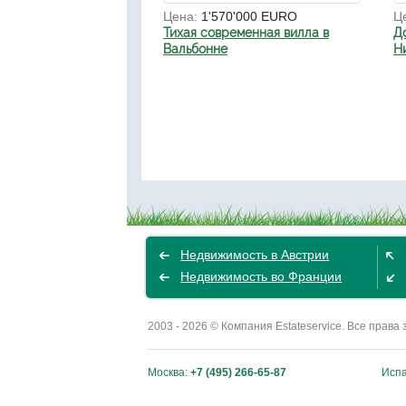
Цена:
1'570'000 EURO
Ц
Тихая современная вилла в
Д
Вальбонне
Н
Недвижимость в Австрии
Недвижимость во Франции
2003 - 2026 © Компания Estateservice. Все пра
Москва:
+7 (495) 266-65-87
Исп