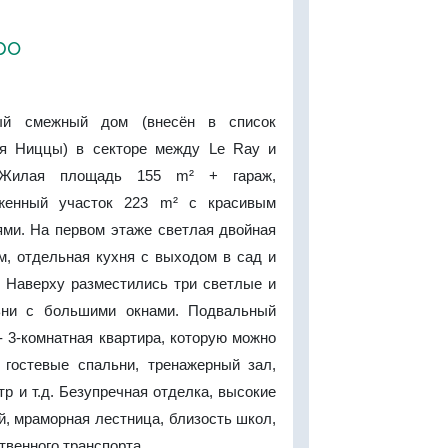
ро
ный смежный дом (внесён в список
ия Ниццы) в секторе между Le Ray и
e. Жилая площадь 155 m² + гараж,
женный участок 223 m² с красивым
ями. На первом этаже светлая двойная
м, отдельная кухня с выходом в сад и
. Наверху разместились три светлые и
ьни с большими окнами. Подвальный
- 3-комнатная квартира, которую можно
 гостевые спальни, тренажерный зал,
р и т.д. Безупречная отделка, высокие
й, мраморная лестница, близость школ,
твенного транспорта.