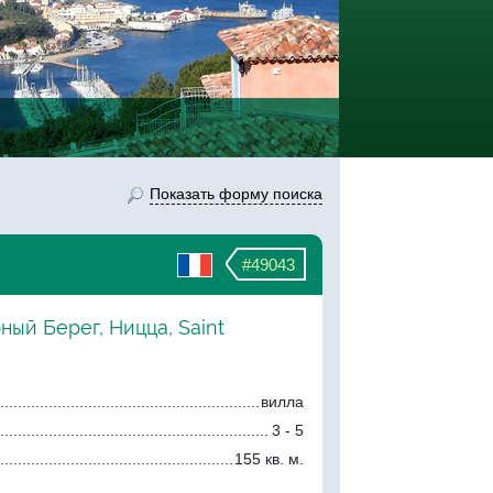
Показать форму поиска
#49043
ный Берег, Ницца, Saint
вилла
3 - 5
155 кв. м.