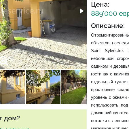
Цена:
889'000 ев
Описание:
Отремонтирован
объектов наслед
Saint Sylvestr
небольшой огоро
садиком и деревь
гостиная с камино
отдельный туалет
просторные спал
уровень с окнами 
использовать под
домашний кинотеат
т дом?
потолки с лепнино
магазинов и общес