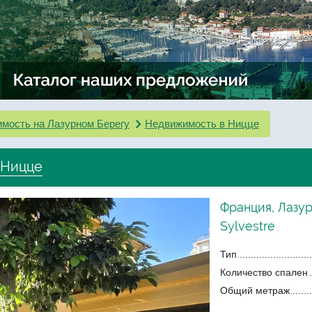
мость на Лазурном Берегу
Недвижимость в Ницце
 Ницце
Франция, Лазур
Sylvestre
Тип
Количество спален
Общий метраж