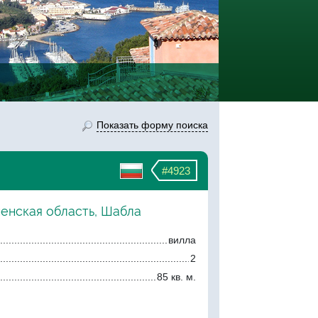
Показать форму поиска
#4923
ненская область, Шабла
вилла
2
85 кв. м.