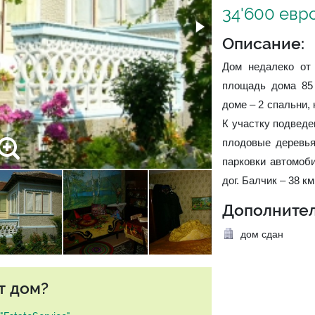
34'600 евр
Описание:
Дом недалеко от 
площадь дома 85 
доме – 2 спальни, 
К участку подведе
плодовые деревья
парковки автомоби
дог. Балчик – 38 км
Дополнител
дом сдан
т дом?