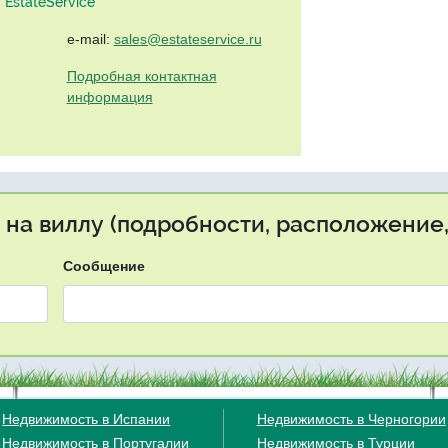
EstateService"
e-mail:
sales@estateservice.ru
Подробная контактная
информация
 на виллу (подробности, расположение,
Сообщение
Недвижимость в Испании
Недвижимость в Черногории
Недвижимость в Португалии
Недвижимость в Турции