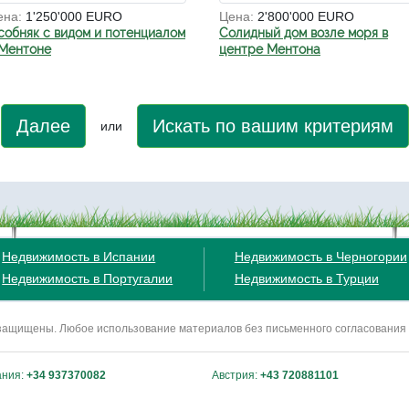
ена:
1'250'000 EURO
Цена:
2'800'000 EURO
собняк с видом и потенциалом
Солидный дом возле моря в
 Ментоне
центре Ментона
Далее
Искать по вашим критериям
или
Недвижимость в Испании
Недвижимость в Черногории
Недвижимость в Португалии
Недвижимость в Турции
ва защищены. Любое использование материалов без письменного согласования
ания:
+34 937370082
Австрия:
+43 720881101