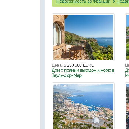
Недвижимость во Франции
Недви
Цена:
5'250'000 EURO
Ц
Дом с прямым выходом к морю в
Д
Теуль-сюр-Мер
Мо