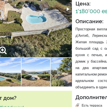
Цена:
1'180'000 е
Описание:
Просторная вилл
д'Антиб, Леринск
Жилая площадь 2
большой сад с о
кухня с печью, и
домик у бассейна
на два апартам
капитальном ремон
идеальном сост
объединить в один
Дополнител
т дом?
Есть терраса