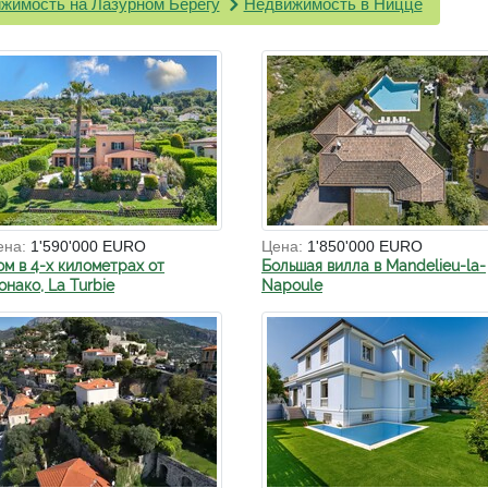
жимость на Лазурном Берегу
Недвижимость в Ницце
ена:
1'590'000 EURO
Цена:
1'850'000 EURO
ом в 4-х километрах от
Большая вилла в Mandelieu-la-
нако, La Turbie
Napoule