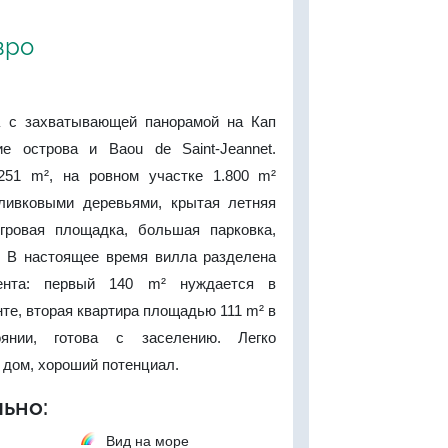
вро
а с захватывающей панорамой на Кап
ие острова и Baou de Saint-Jeannet.
51 m², на ровном участке 1.800 m²
ливковыми деревьями, крытая летняя
гровая площадка, большая парковка,
. В настоящее время вилла разделена
ента: первый 140 m² нуждается в
те, вторая квартира площадью 111 m² в
оянии, готова с заселению. Легко
 дом, хороший потенциал.
ьно:
Вид на море