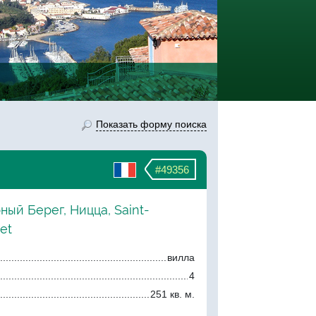
Показать форму поиска
#49356
ный Берег, Ницца, Saint-
et
вилла
4
251 кв. м.