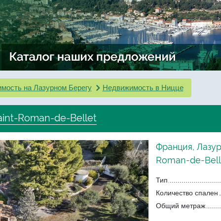
мость на Лазурном Берегу
Недвижимость в Ницце
aint-Roman-de-Bellet
Франция, Лазур
Roman-de-Bell
Тип
Количество спален
Общий метраж