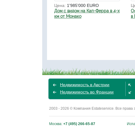
Цена:
1'985'000 EURO
Ц
Дом с видом на Кап-Ферра в 4-х
О
км от Монако
в
Недвижимость в Австрии
Недвижимость во Франции
2003 - 2026 © Компания Estateservice. Все пра
Москва:
+7 (495) 266-65-87
Исп