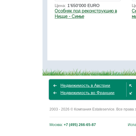
Цена:
1'650'000 EURO
Ц
Особняк под реконструкцию в
C
Ницце - Симье
м
Недвижимость в Австрии
Недвижимость во Франции
2003 - 2026 © Компания Estateservice. Все пра
Москва:
+7 (495) 266-65-87
Исп