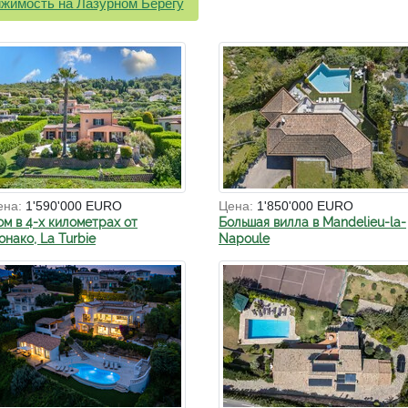
жимость на Лазурном Берегу
ена:
1'590'000 EURO
Цена:
1'850'000 EURO
ом в 4-х километрах от
Большая вилла в Mandelieu-la-
нако, La Turbie
Napoule