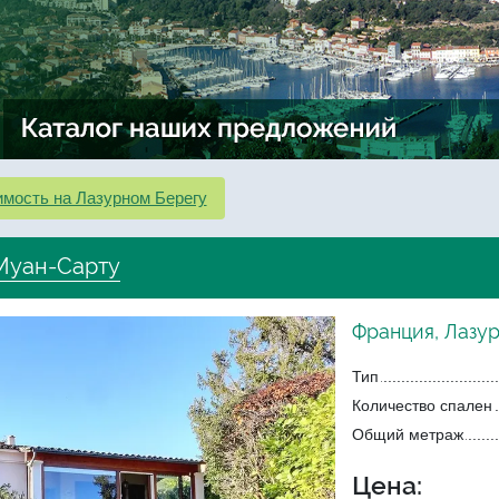
мость на Лазурном Берегу
 Муан-Сарту
Франция, Лазу
Тип
Количество спален
Общий метраж
Цена: