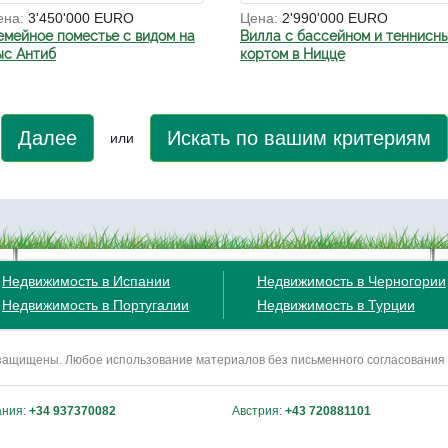
ена:
3'450'000 EURO
Цена:
2'990'000 EURO
емейное поместье c видом на
Вилла с бассейном и теннисн
ыс Антиб
кортом в Ницце
Далее
Искать по вашим критериям
или
Недвижимость в Испании
Недвижимость в Черногории
Недвижимость в Португалии
Недвижимость в Турции
ва защищены. Любое использование материалов без письменного согласования
ания:
+34 937370082
Австрия:
+43 720881101