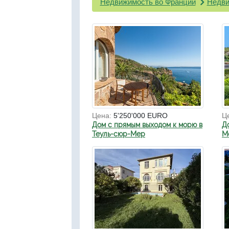
Недвижимость во Франции
Недви
Цена:
5'250'000 EURO
Ц
Дом с прямым выходом к морю в
Д
Теуль-сюр-Мер
Мо