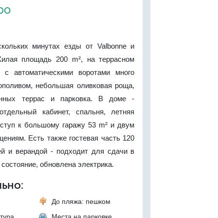
ро
кольких минутах езды от Valbonne и
. Жилая площадь 200 m², на террасном
² с автоматическими воротами много
тополивом, небольшая оливковая роща,
енных террас и парковка. В доме -
 отдельный кабинет, спальня, летняя
оступ к большому гаражу 53 m² и двум
ениям. Есть также гостевая часть 120
ей и верандой - подходит для сдачи в
 состояние, обновлена электрика.
ьно:
До пляжа: пешком
тура
Места на парковке