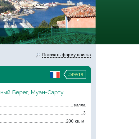
Показать форму поиска
#49519
рный Берег, Муан-Сарту
вилла
3
200 кв. м.