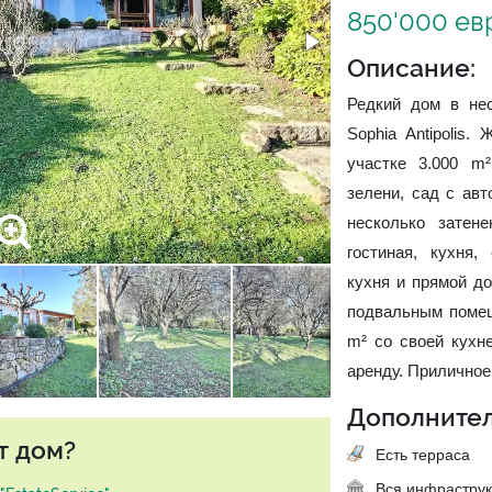
850'000 ев
Описание:
Редкий дом в нес
Sophia Antipolis
участке 3.000 m
зелени, сад с ав
несколько затен
гостиная, кухня,
кухня и прямой д
подвальным помещ
m² со своей кухн
аренду. Приличное
Дополнител
т дом?
Есть терраса
Вся инфраструк