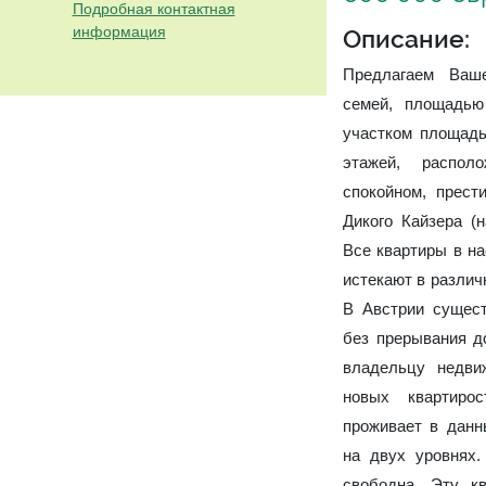
Подробная контактная
информация
Описание:
Предлагаем Ваш
семей, площадью
участком площадь
этажей, распол
спокойном, прест
Дикого Кайзера (н
Все квартиры в н
истекают в различ
В Австрии сущест
без прерывания д
владельцу недви
новых квартиро
проживает в данн
на двух уровнях
свободна. Эту к