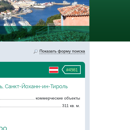
Показать форму поиска
#4981
ь, Санкт-Йоханн-ин-Тироль
коммерческие объекты
311 кв. м.
ро