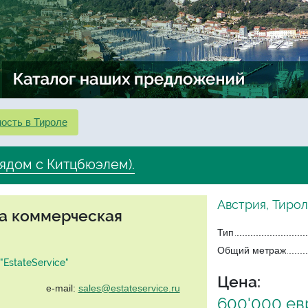
ость в Тироле
рядом с Китцбюэлем).
Австрия, Тирол
та коммерческая
Тип
Общий метраж
EstateService"
Цена:
e-mail:
sales@estateservice.ru
600'000 ев