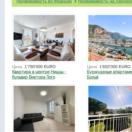
Недвижимость во Франции
Недвижимость на Лазурно
Цена:
1'790'000 EURO
Цена:
1'650'000 EURO
Квартира в центре Ниццы -
Буржуазные апартаме
бульвар Виктора Гюго
Больё