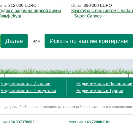
ена:
212'000 EURO
Цена:
890'000 EURO
тудия с видом на первой линии
Квартира с паркингом в Vallau
 Гольф-Жуан
- Super Cannes
Далее
Искать по вашим критериям
или
Недвижимость в Испании
Недвижимость в Черногории
Недвижимость в Португалии
Недвижимость в Турции
ва защищены. Любое использование материалов без письменного согласования
ания:
+34 937370082
Австрия:
+43 720881101