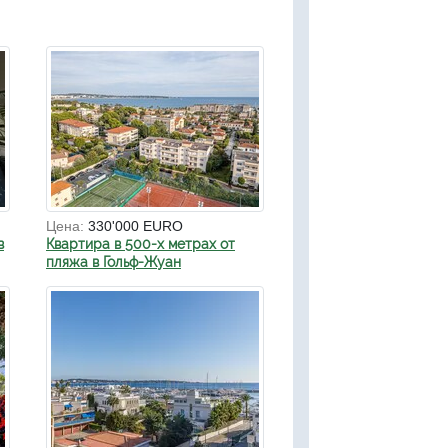
Цена:
330'000 EURO
в
Квартира в 500-х метрах от
пляжа в Гольф-Жуан