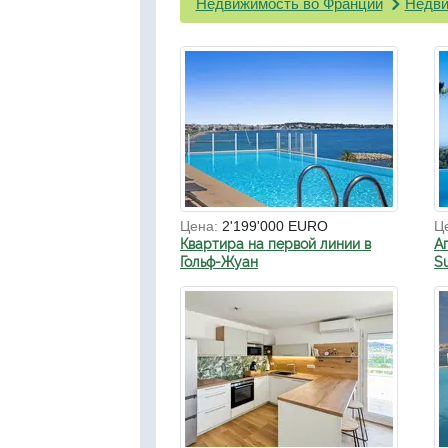
Недвижимость во Франции
Недви
Цена:
2'199'000 EURO
Ц
Квартира на первой линии в
А
Гольф-Жуан
S