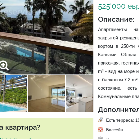
525'000 ев
Описание:
Апартаменты на
закрытой резиден
кортом в 250-ти
Каннами. Общая 
прихожая, гостиная
m² - вид на море и
с балконом 7.2 m²
состояние, ест
Коммунальные плат
Дополнител
Есть терраса: 15
а квартира?
Бассейн