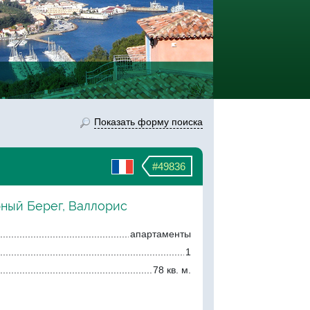
Показать форму поиска
#49836
рный Берег, Валлорис
апартаменты
1
78 кв. м.