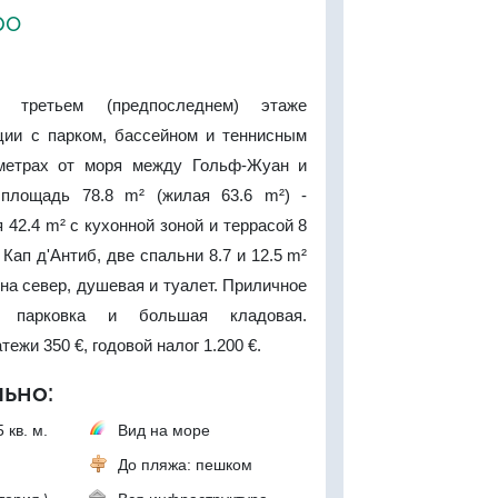
ро
 третьем (предпоследнем) этаже
ции с парком, бассейном и теннисным
 метрах от моря между Гольф-Жуан и
площадь 78.8 m² (жилая 63.6 m²) -
 42.4 m² с кухонной зоной и террасой 8
 Кап д'Антиб, две спальни 8.7 и 12.5 m²
 на север, душевая и туалет. Приличное
ь парковка и большая кладовая.
ежи 350 €, годовой налог 1.200 €.
ьно:
 кв. м.
Вид на море
До пляжа: пешком