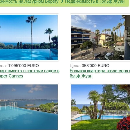
жимость на Лазурном Берегу
Недвижимость в Гольф Жуан
ена:
1'095'000 EURO
Цена:
358'000 EURO
партаменты с частным садом в
Большая квартира возле моря 
uper-Cannes
Гольф-Жуан