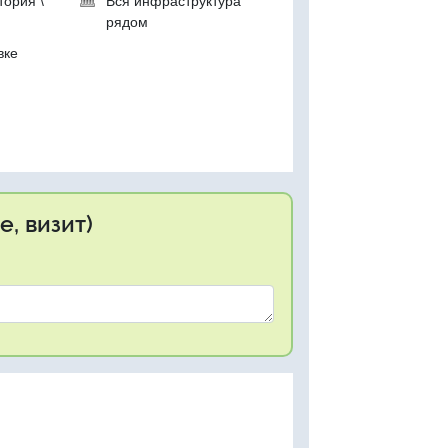
тория \
Вся инфраструктура
рядом
вке
, визит)