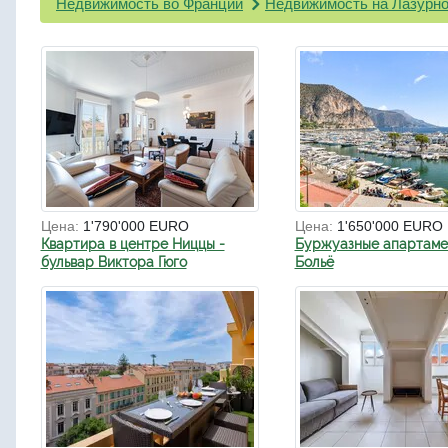
Недвижимость во Франции
Недвижимость на Лазурно
Цена:
1'790'000 EURO
Цена:
1'650'000 EURO
Квартира в центре Ниццы -
Буржуазные апартаме
бульвар Виктора Гюго
Больё