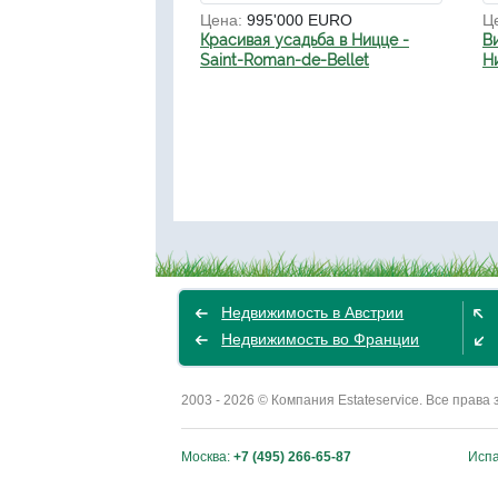
Цена:
995'000 EURO
Ц
Красивая усадьба в Ницце -
В
Saint-Roman-de-Bellet
Н
Недвижимость в Австрии
Недвижимость во Франции
2003 - 2026 © Компания Estateservice. Все пра
Москва:
+7 (495) 266-65-87
Исп