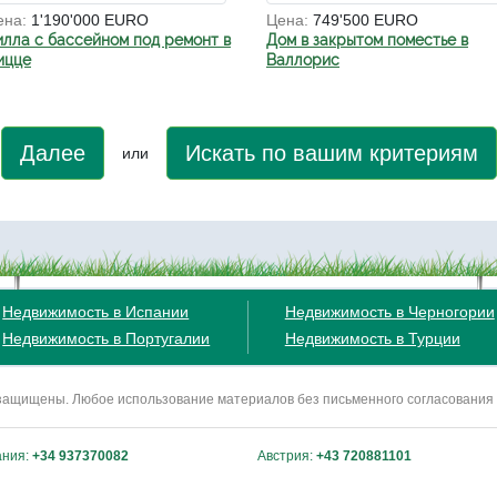
ена:
1'190'000 EURO
Цена:
749'500 EURO
илла с бассейном под ремонт в
Дом в закрытом поместье в
ицце
Валлорис
Далее
Искать по вашим критериям
или
Недвижимость в Испании
Недвижимость в Черногории
Недвижимость в Португалии
Недвижимость в Турции
ва защищены. Любое использование материалов без письменного согласования
ания:
+34 937370082
Австрия:
+43 720881101