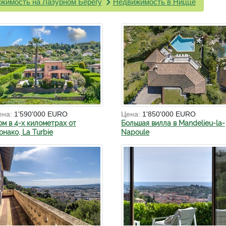
жимость на Лазурном Берегу
Недвижимость в Ницце
ена:
1'590'000 EURO
Цена:
1'850'000 EURO
ом в 4-х километрах от
Большая вилла в Mandelieu-la-
нако, La Turbie
Napoule