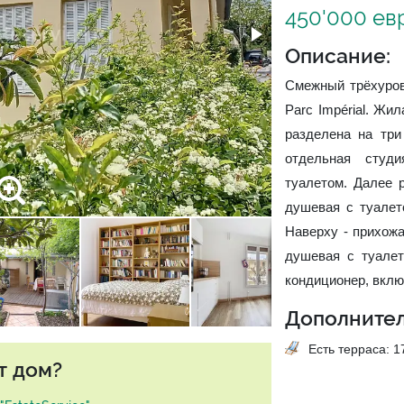
450'000 ев
Описание:
Смежный трёхуров
Parc Impérial. Жи
разделена на три
отдельная студ
туалетом. Далее р
душевая с туалет
Наверху - прихожа
душевая с туалет
кондиционер, вклю
Дополнител
Есть терраса: 17
т дом?