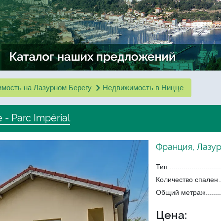
мость на Лазурном Берегу
Недвижимость в Ницце
- Parc Impérial
Франция, Лазур
Тип
Количество спален
Общий метраж
Цена: