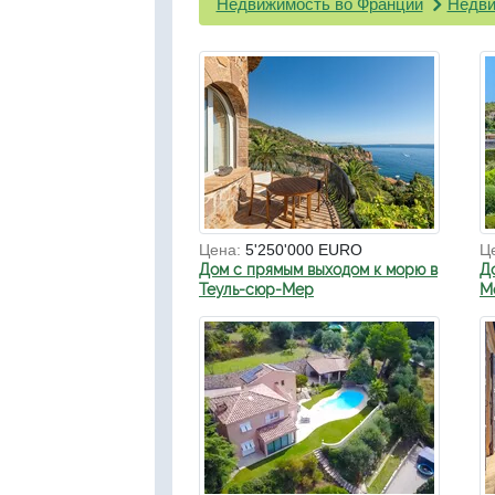
Недвижимость во Франции
Недви
Цена:
5'250'000 EURO
Ц
Дом с прямым выходом к морю в
Д
Теуль-сюр-Мер
Мо